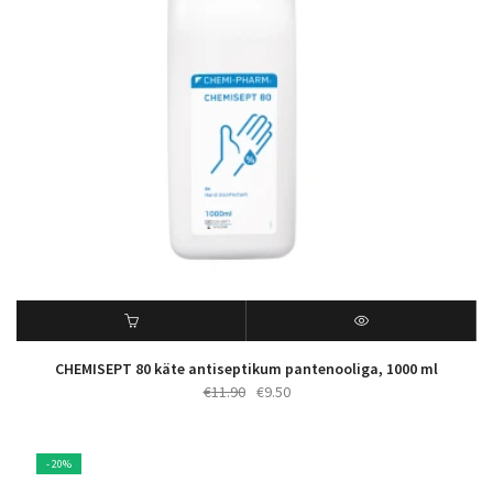
CHEMISEPT 80 käte antiseptikum pantenooliga, 1000 ml
Algne
Praegune
€
11.90
€
9.50
hind
hind
oli:
on:
€11.90.
€9.50.
- 20%