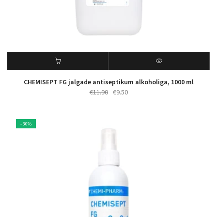
CHEMISEPT FG jalgade antiseptikum alkoholiga, 1000 ml
Algne
Praegune
€
11.90
€
9.50
hind
hind
oli:
on:
€11.90.
€9.50.
- 30%