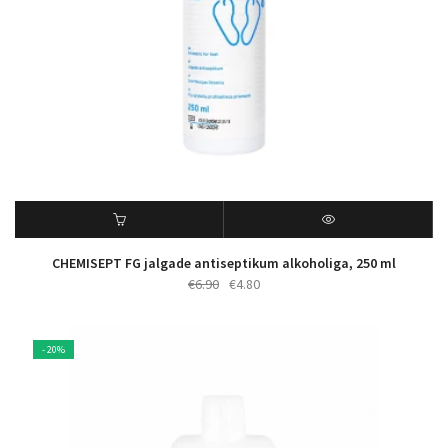
CHEMISEPT FG jalgade antiseptikum alkoholiga, 250 ml
Algne
Praegune
€
6.90
€
4.80
hind
hind
oli:
on:
€6.90.
€4.80.
- 20%