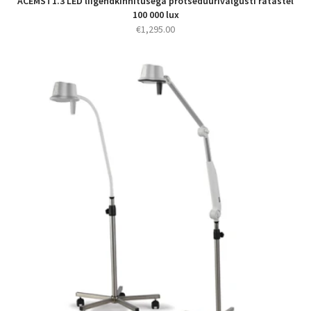
ACEMST1.3 LED liigendkinnitusega protseduurivalgusti ratastel
100 000 lux
€
1,295.00