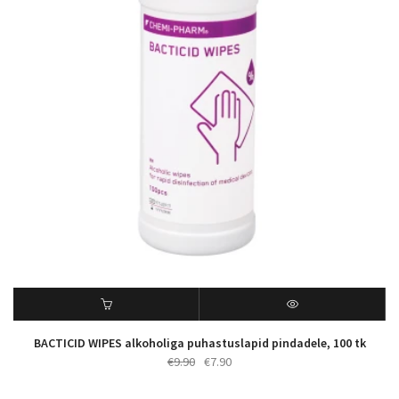
BACTICID WIPES alkoholiga puhastuslapid pindadele, 100 tk
Algne
Praegune
€
9.90
€
7.90
hind
hind