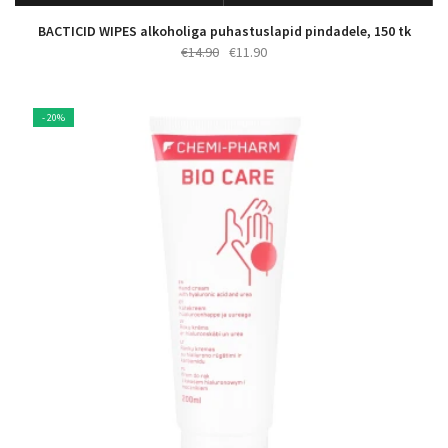
BACTICID WIPES alkoholiga puhastuslapid pindadele, 150 tk
Algne
Praegune
€
14.90
€
11.90
hind
hind
oli:
on:
€14.90.
€11.90.
- 20%