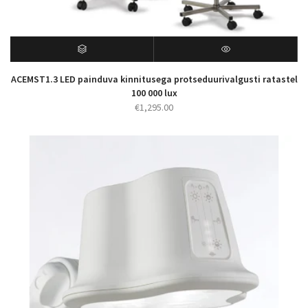
ACEMST1.3 LED painduva kinnitusega protseduurivalgusti ratastel
100 000 lux
€
1,295.00