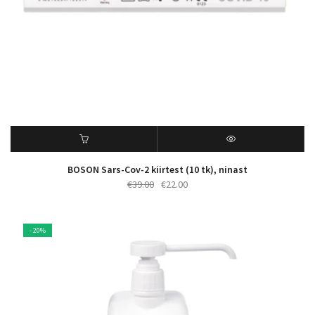
BOSON Sars-Cov-2 kiirtest (10 tk), ninast
Algne
Praegune
€
39.00
€
22.00
hind
hind
oli:
on:
€39.00.
€22.00.
- 20%