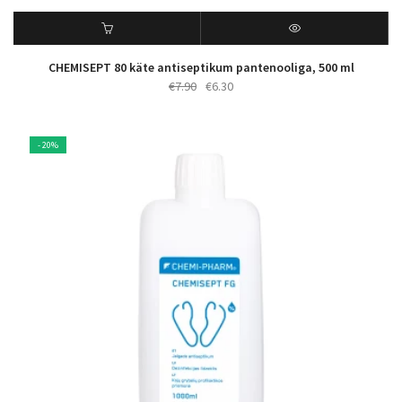
CHEMISEPT 80 käte antiseptikum pantenooliga, 500 ml
Algne
Praegune
€
7.90
€
6.30
hind
hind
oli:
on:
€7.90.
€6.30.
- 20%