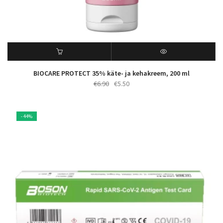
BIOCARE PROTECT 35% käte- ja kehakreem, 200 ml
Algne
Praegune
€
6.90
€
5.50
hind
hind
oli:
on:
€6.90.
€5.50.
- 44%