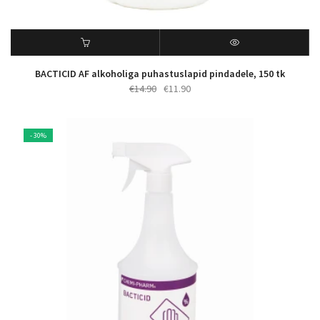
BACTICID AF alkoholiga puhastuslapid pindadele, 150 tk
Algne
Praegune
€
14.90
€
11.90
hind
hind
oli:
on:
€14.90.
€11.90.
- 30%