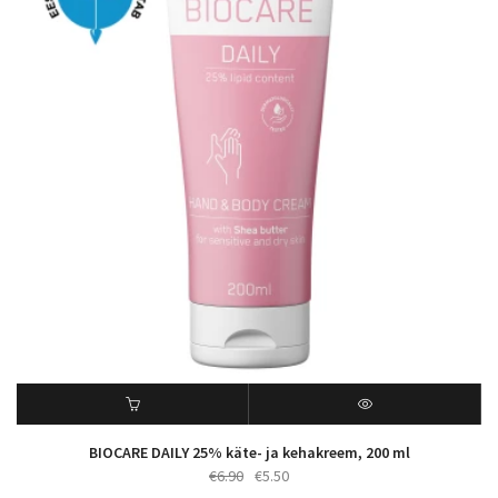
BIOCARE DAILY 25% käte- ja kehakreem, 200 ml
Algne
Praegune
€
6.90
€
5.50