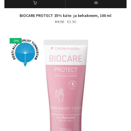
BIOCARE PROTECT 35% käte- ja kehakreem, 100 ml
Algne
Praegune
€
4.90
€
3.90
hind
hind
oli:
on:
€4.90.
€3.90.
- 20%