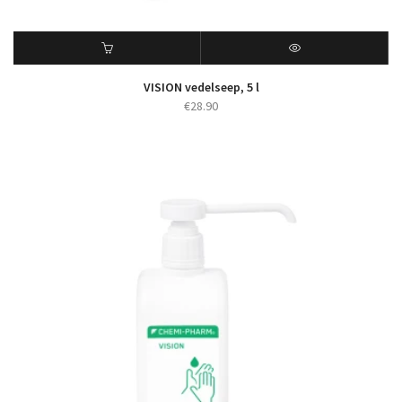
VISION vedelseep, 5 l
€
28.90