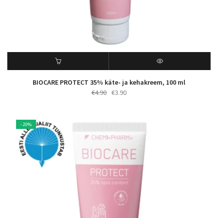
BIOCARE PROTECT 35% käte- ja kehakreem, 100 ml
Algne
Praegune
€
4.90
€
3.90
hind
hind
oli:
on:
€4.90.
€3.90.
- 20%