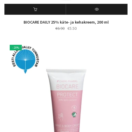
BIOCARE DAILY 25% käte- ja kehakreem, 200 ml
Algne
Praegune
€
6.90
€
5.50
hind
hind
oli:
on:
€6.90.
€5.50.
- 20%