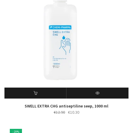
SWELL EXTRA CHG antiseptiline seep, 1000 ml
Algne
Praegune
€
12.90
€
10.30
hind
hind
oli:
on:
€12.90.
€10.30.
- 20%