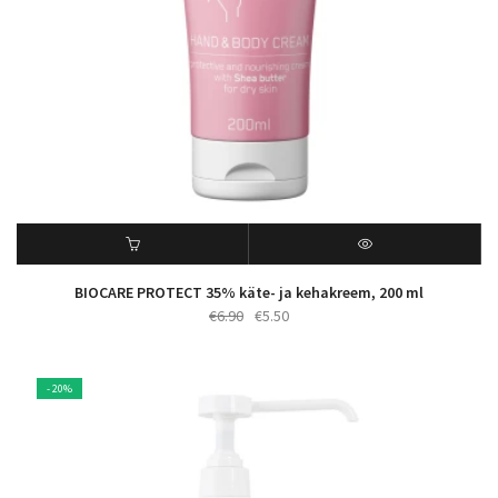
BIOCARE PROTECT 35% käte- ja kehakreem, 200 ml
Algne
Praegune
€
6.90
€
5.50
hind
hind
oli:
on:
€6.90.
€5.50.
- 20%