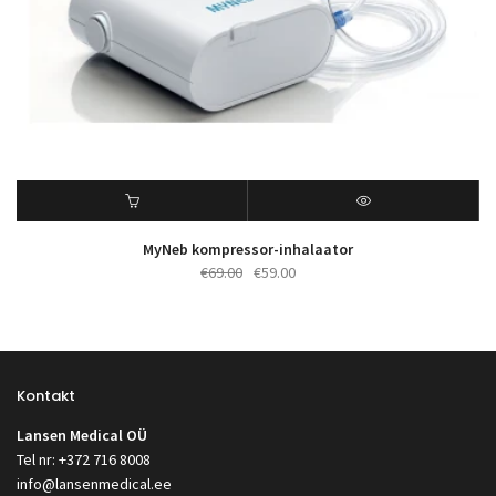
MyNeb kompressor-inhalaator
Algne
Praegune
€
69.00
€
59.00
hind
hind
oli:
on:
€69.00.
€59.00.
Kontakt
Lansen Medical OÜ
Tel nr: +372 716 8008
info@lansenmedical.ee