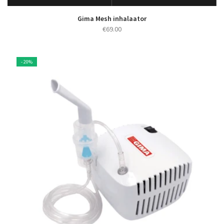
Gima Mesh inhalaator
€
69.00
- 20%