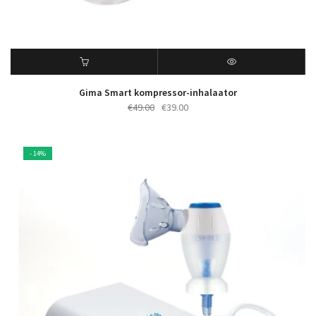
Gima Smart kompressor-inhalaator
Algne
Praegune
€
49.00
€
39.00
hind
hind
oli:
on:
€49.00.
€39.00.
- 14%