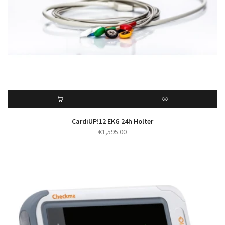
CardiUP!12 EKG 24h Holter
€
1,595.00