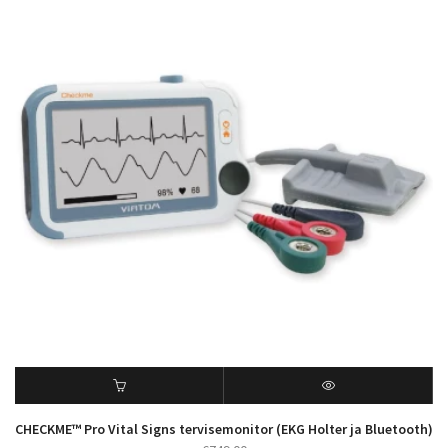
CHECKME™ Pro Vital Signs tervisemonitor (EKG Holter ja Bluetooth)