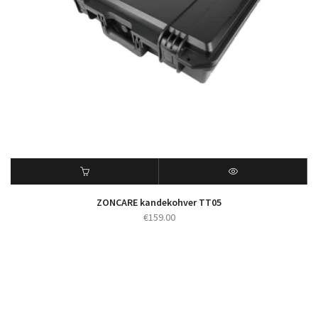
ZONCARE kandekohver TT05
€
159.00