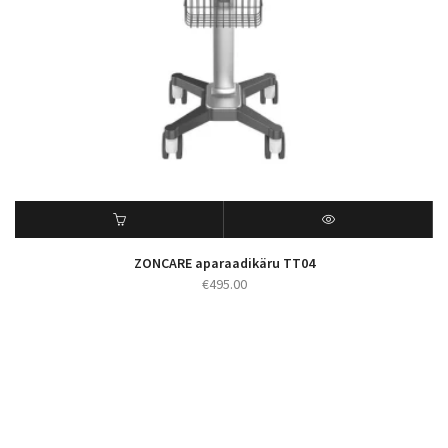
ZONCARE aparaadikäru TT04
€
495.00