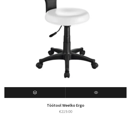
Töötool Weelko Ergo
€
219.00