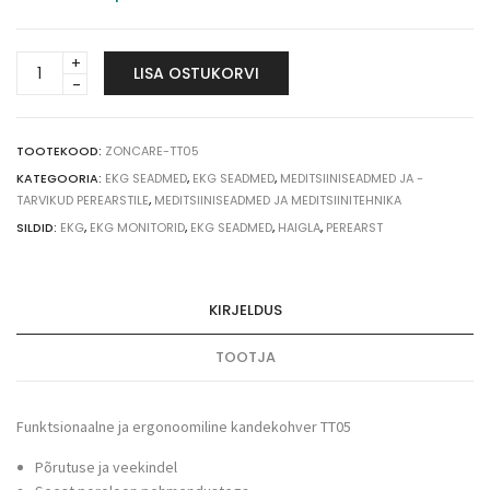
ZONCARE
LISA OSTUKORVI
kandekohver
TT05
quantity
TOOTEKOOD:
ZONCARE-TT05
KATEGOORIA:
EKG SEADMED
,
EKG SEADMED
,
MEDITSIINISEADMED JA -
TARVIKUD PEREARSTILE
,
MEDITSIINISEADMED JA MEDITSIINITEHNIKA
SILDID:
EKG
,
EKG MONITORID
,
EKG SEADMED
,
HAIGLA
,
PEREARST
KIRJELDUS
TOOTJA
Funktsionaalne ja ergonoomiline kandekohver TT05
Põrutuse ja veekindel