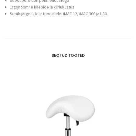
Seest poroloon pehmendustega
Ergonoomne käepide ja kiirlukustus
Sobib järgmistele toodetele: iMAC 12, iMAC 300 ja U30.
SEOTUD TOOTED