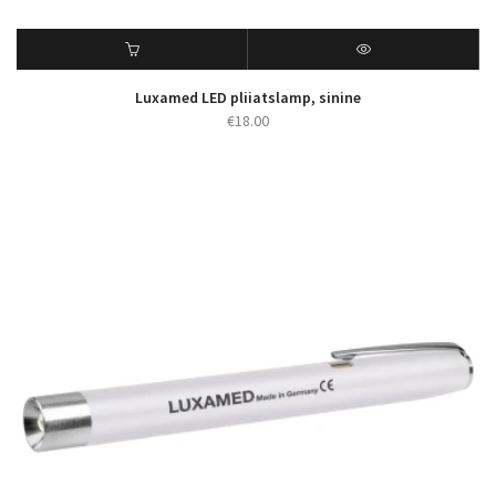
Luxamed LED pliiatslamp, sinine
€
18.00