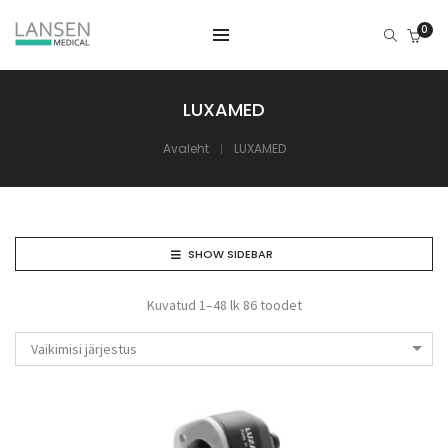
0
LUXAMED
Avaleht
LUXAMED
SHOW SIDEBAR
Kuvatud 1–48 lk 86 toodet
Vaikimisi järjestus