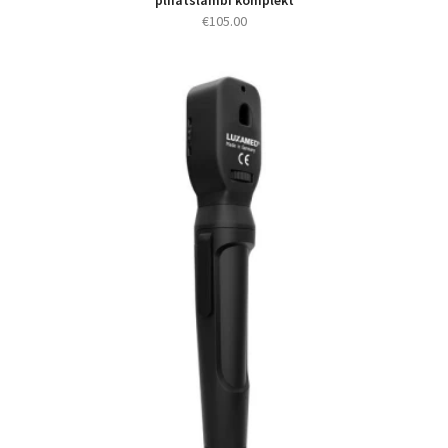
pliiatslambi komplekt
€
105.00