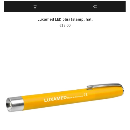
Luxamed LED pliiatslamp, hall
€
18.00