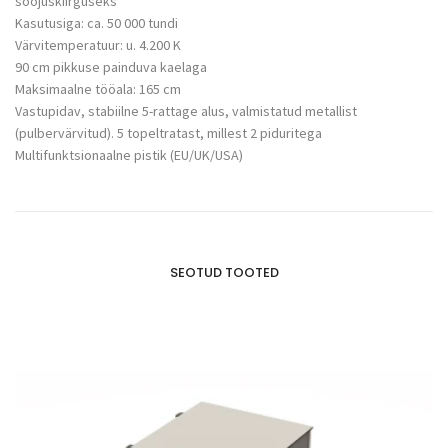
soojuskiirguseks
Kasutusiga: ca. 50 000 tundi
Värvitemperatuur: u. 4.200 K
90 cm pikkuse painduva kaelaga
Maksimaalne tööala: 165 cm
Vastupidav, stabiilne 5-rattage alus, valmistatud metallist
(pulbervärvitud). 5 topeltratast, millest 2 piduritega
Multifunktsionaalne pistik (EU/UK/USA)
SEOTUD TOOTED