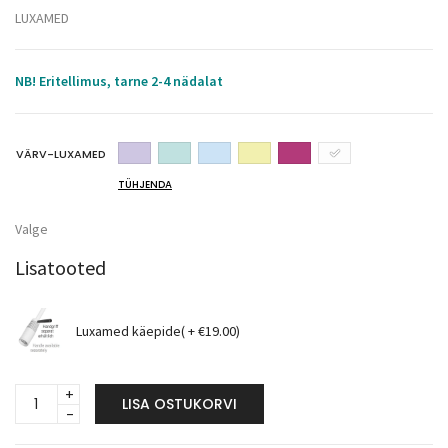
LUXAMED
NB! Eritellimus, tarne 2-4 nädalat
VÄRV-LUXAMED
TÜHJENDA
Valge
Lisatooted
Luxamed käepide( +
€
19.00
)
Luxamed
LISA OSTUKORVI
LED
protseduurivalgusti