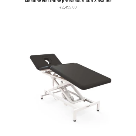
Mobiilne elektriline protseduurilaud 2-osaline
€
2,495.00