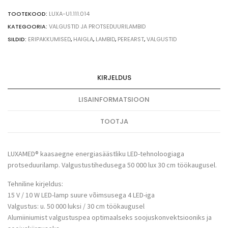
ratastel
50
TOOTEKOOD:
LUXA-U1.111.014
000
KATEGOORIA:
VALGUSTID JA PROTSEDUURILAMBID
lux
SILDID:
ERIPAKKUMISED
,
HAIGLA
,
LAMBID
,
PEREARST
,
VALGUSTID
quantity
KIRJELDUS
LISAINFORMATSIOON
TOOTJA
LUXAMED® kaasaegne energiasäästliku LED-tehnoloogiaga
protseduurilamp. Valgustustihedusega 50 000 lux 30 cm töökaugusel.
Tehniline kirjeldus:
15 V / 10 W LED-lamp suure võimsusega 4 LED-iga
Valgustus: u. 50 000 luksi / 30 cm töökaugusel
Alumiiniumist valgustuspea optimaalseks soojuskonvektsiooniks ja