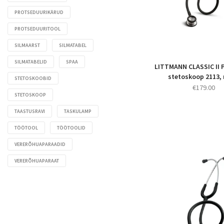
PROTSEDUURIKÄRUD
PROTSEDUURITOOL
SILMAARST
SILMATABEL
SILMATABELID
SPAA
LITTMANN CLASSIC II 
stetoskoop 2113,
STETOSKOOBID
€
179.00
STETOSKOOP
TAASTUSRAVI
TASKULAMP
TÖÖTOOL
TÖÖTOOLID
VERERÕHUAPARAADID
VERERÕHUAPARAAT