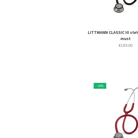
LITTMANN CLASSIC III ste
must
€
189.00
- 10%