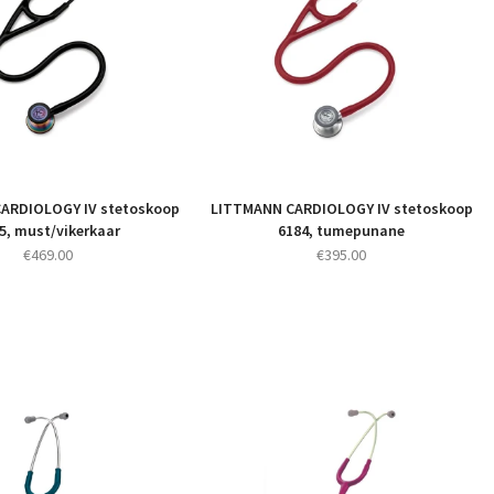
ARDIOLOGY IV stetoskoop
LITTMANN CARDIOLOGY IV stetoskoop
5, must/vikerkaar
6184, tumepunane
€
469.00
€
395.00