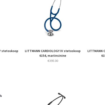
 stetoskoop
LITTMANN CARDIOLOGY IV stetoskoop
LITTMANN C
6154, mariinsinine
61
€
395.00