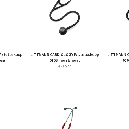
 stetoskoop
LITTMANN CARDIOLOGY IV stetoskoop
LITTMANN C
osa
6163, must/must
616
€
469.00