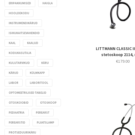
ERIPAKKUMISED
HAIGLA
Veenidetektorid
HOOLDEKODU
Vererõhuaparaadid
INSTRUMENDIKÄRUD
ISIKUKAITSEVAHENDID
KAAL
KAALUD
LITTMANN CLASSIC I
KODUKASUTAJA
stetoskoop 2114,
€
179.00
KULUTARVIKUD
KÄRU
KÄRUD
KÜLMKAPP
LABOR
LABORITOOL
OPTOMEETRILISED TABELID
OTOSKOOBID
OTOSKOOP
PEDIAATRIA
PEREARST
PEREARSTID
PLIIATSLAMP
PROTSEDUURIKÄRU