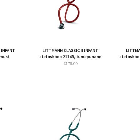
I INFANT
LITTMANN CLASSIC II INFANT
LITTMA
 must
stetoskoop 2114R, tumepunane
stetoskoop
€
179.00