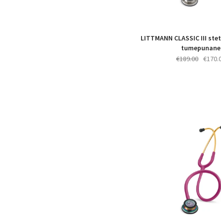
LITTMANN CLASSIC III ste
tumepunane
Algne
€
189.00
€
170.
hind
oli:
€189.0