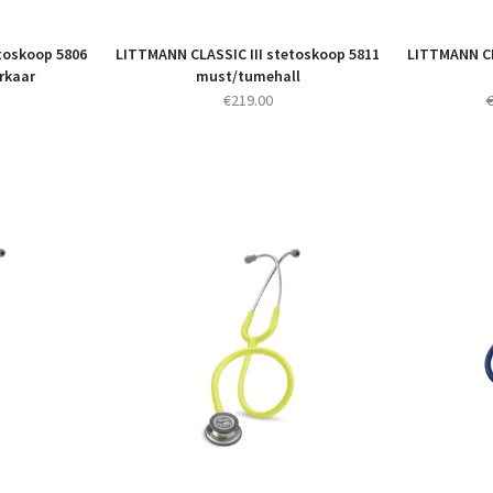
toskoop 5806
LITTMANN CLASSIC III stetoskoop 5811
LITTMANN CL
rkaar
must/tumehall
€
219.00