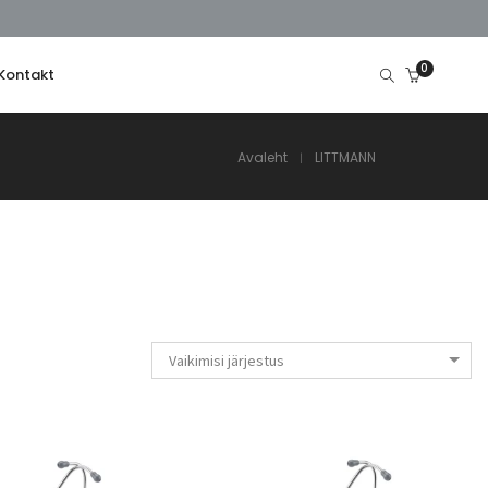
0
Kontakt
Avaleht
LITTMANN
Vaikimisi järjestus