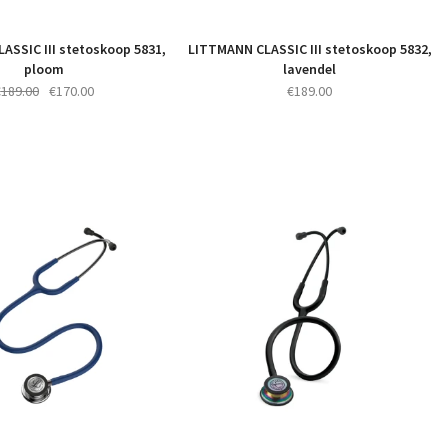
ASSIC III stetoskoop 5831,
LITTMANN CLASSIC III stetoskoop 5832,
ploom
lavendel
Algne
Praegune
€
189.00
€
170.00
€
189.00
hind
hind
oli:
on:
€189.00.
€170.00.