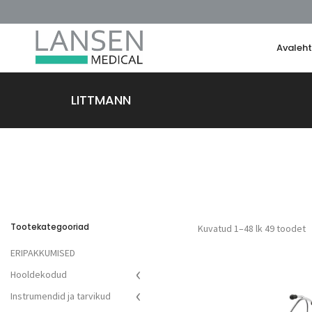
Avaleh
LITTMANN
Tootekategooriad
Kuvatud 1–48 lk 49 toodet
ERIPAKKUMISED
Hooldekodud
Abiraamid
Instrumendid ja tarvikud
Asendipadjad ja -toed
Käärid