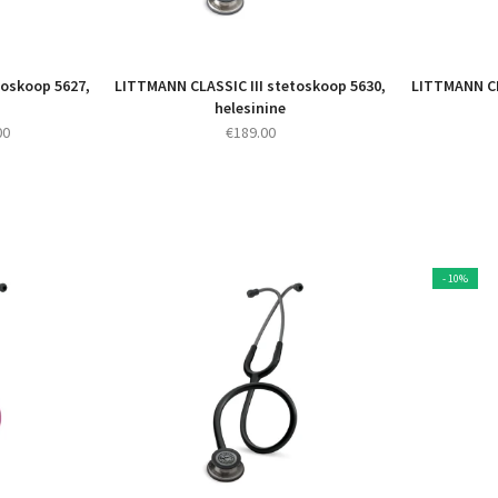
toskoop 5627,
LITTMANN CLASSIC III stetoskoop 5630,
LITTMANN CL
helesinine
Praegune
00
€
189.00
hind
on:
0.
€170.00.
- 10%