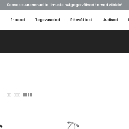
Seoses suurenenud tellimuste hulgaga võivad tarned viibida!
t
E-pood
Tegevusalad
Ettevõttest
Uudised