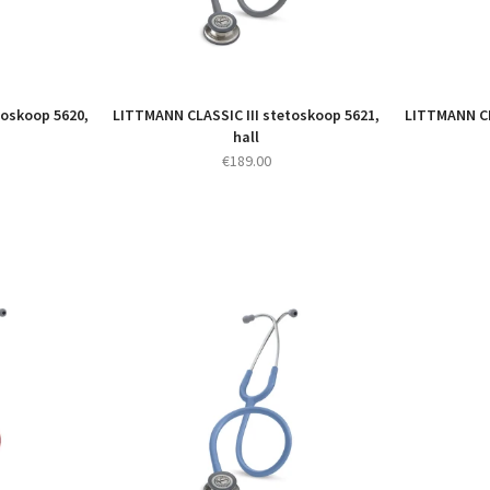
toskoop 5620,
LITTMANN CLASSIC III stetoskoop 5621,
LITTMANN CL
hall
€
189.00