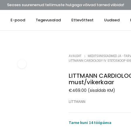
Seoses suurenenud tellimuste hulgaga võivad tarned viibida!
t
E-pood
Tegevusalad
Ettevõttest
Uudised
AVALEHT
MEDITSIINISEADMED JA -TARV
LITTMANN CARDIOLOGY IV STETOSKOOP 61
LITTMANN CARDIOLOGY
must/vikerkaar
€
469.00
(sisaldab KM)
LITTMANN
Tarne kuni 14 tööpäeva