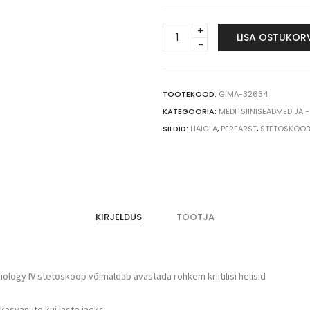
LITTMANN
LISA OSTUKOR
CARDIOLOGY
IV
stetoskoop
6165,
TOOTEKOOD:
GIMA-32634
must/vikerkaar
KATEGOORIA:
MEDITSIINISEADMED JA 
quantity
SILDID:
HAIGLA
,
PEREARST
,
STETOSKOOB
KIRJELDUS
TOOTJA
iology IV stetoskoop võimaldab avastada rohkem kriitilisi helisid
kasvanute kui laste jaoks