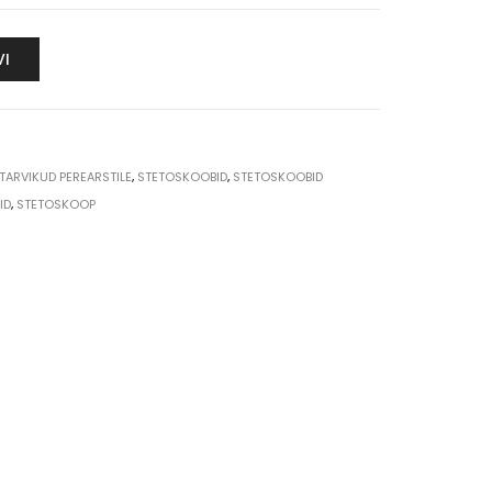
VI
-TARVIKUD PEREARSTILE
,
STETOSKOOBID
,
STETOSKOOBID
ID
,
STETOSKOOP