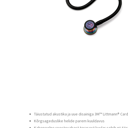
Täiustatud akustika ja uue disainiga 3M™ Littmann® Card
Kõrgsageduslike helide parem kuuldavus
Kahepoolne roostevabast terasest kuular sobib nii täis