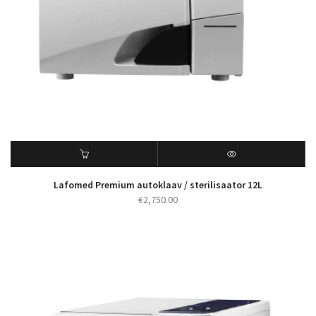
Lafomed Premium autoklaav / sterilisaator 12L
€
2,750.00