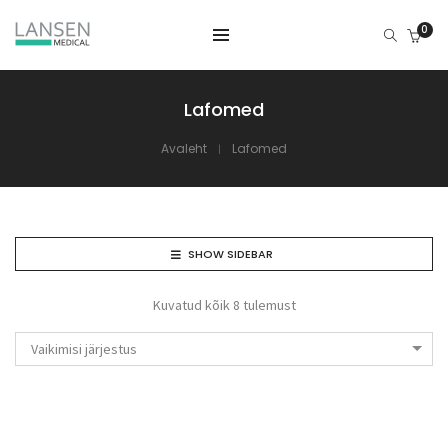
0
Lafomed
Avaleht
Lafomed
SHOW SIDEBAR
Kuvatud kõik 8 tulemust
Vaikimisi järjestus