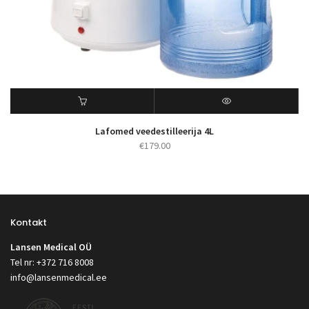
Lafomed veedestilleerija 4L
€
179.00
Kontakt
Lansen Medical OÜ
Tel nr: +372 716 8008
info@lansenmedical.ee