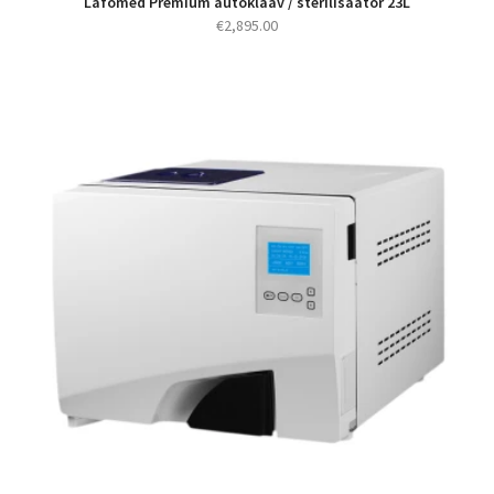
Lafomed Premium autoklaav / sterilisaator 23L
€
2,895.00