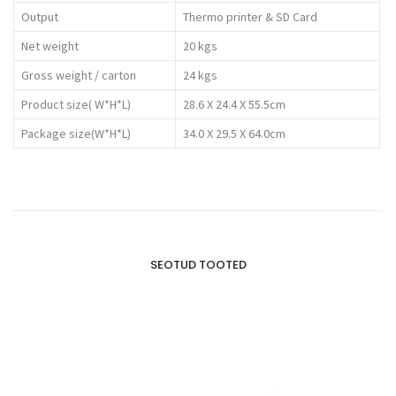
Output
Thermo printer & SD Card
Net weight
20 kgs
Gross weight / carton
24 kgs
Product size( W*H*L)
28.6 X 24.4 X 55.5cm
Package size(W*H*L)
34.0 X 29.5 X 64.0cm
SEOTUD TOOTED