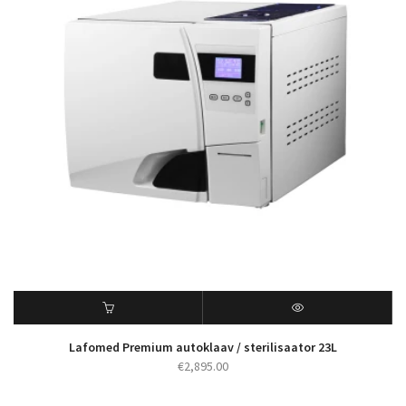
Lafomed Premium autoklaav / sterilisaator 23L
€
2,895.00