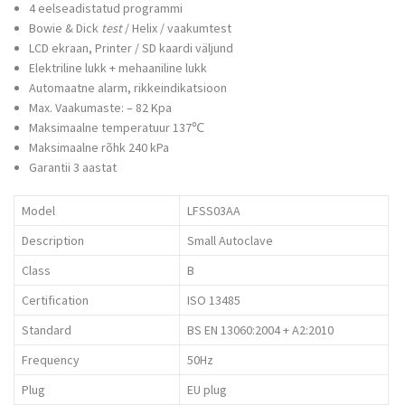
4 eelseadistatud programmi
Bowie & Dick
test
/ Helix / vaakumtest
LCD ekraan, Printer / SD kaardi väljund
Elektriline lukk + mehaaniline lukk
Automaatne alarm, rikkeindikatsioon
Max. Vaakumaste: – 82 Kpa
Maksimaalne temperatuur 137℃
Maksimaalne rõhk 240 kPa
Garantii 3 aastat
Model
LFSS03AA
Description
Small Autoclave
Class
B
Certification
ISO 13485
Standard
BS EN 13060:2004 + A2:2010
Frequency
50Hz
Plug
EU plug