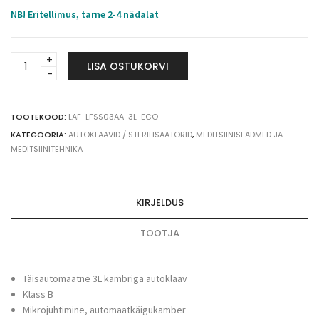
NB! Eritellimus, tarne 2-4 nädalat
Lafomed
LISA OSTUKORVI
Hummingbird
ECO
3L
autoklaav
TOOTEKOOD:
LAF-LFSS03AA-3L-ECO
/
KATEGOORIA:
AUTOKLAAVID / STERILISAATORID
,
MEDITSIINISEADMED JA
sterilisaator
MEDITSIINITEHNIKA
quantity
KIRJELDUS
TOOTJA
Täisautomaatne 3L kambriga autoklaav
Klass B
Mikrojuhtimine, automaatkäigukamber