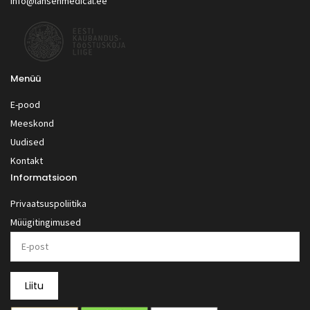
info@lansenmedical.ee
Menüü
E-pood
Meeskond
Uudised
Kontakt
Informatsioon
Privaatsuspoliitika
Müügitingimused
Liitu