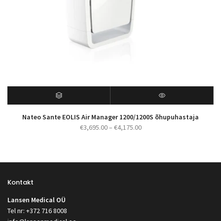
Nateo Sante EOLIS Air Manager 1200/1200S õhupuhastaja
Hinnavahemik:
€
3,695.00
–
€
4,175.00
€3,695.00
kuni
€4,175.00
Kontakt
Lansen Medical OÜ
Tel nr: +372 716 8008