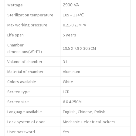
Wattage
2900 VA
Sterilization temperature
105 – 134
℃
Max working pressure
0.21-0.23MPA
Life span
5 years
Chamber
19.5 X 7.8 X 30.3CM
dimensions(W*H*L)
Volume of chamber
3 L
Material of chamber
Aluminum
Colors available
White
Screen type
LCD
Screen size
6 X 4.25CM
Language available
English, Chinese, Polish
Lock system of door
Mechanic + electrical lockers
User password
Yes