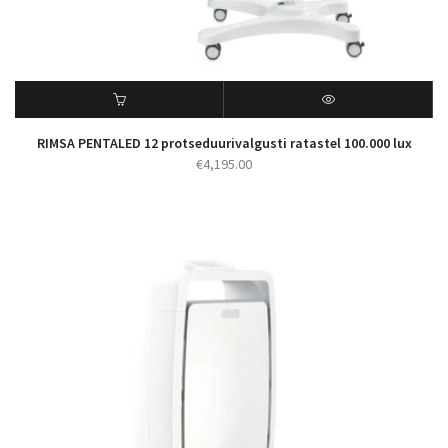
RIMSA PENTALED 12 protseduurivalgusti ratastel 100.000 lux
€
4,195.00