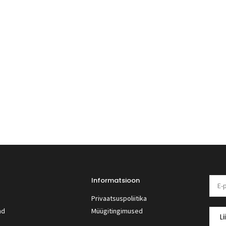
Informatsioon
Privaatsuspoliitika
nd
Müügitingimused
Li