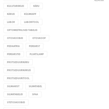
KULUTARVIKUD
KÄRU
KÄRUD
KÜLMKAPP
LABOR
LABORITOOL
OPTOMEETRILISED TABELID
OTOSKOOBID
OTOSKOOP
PEDIAATRIA
PEREARST
PEREARSTID
PLIIATSLAMP
PROTSEDUURIKÄRU
PROTSEDUURIKÄRUD
PROTSEDUURITOOL
SILMAARST
SILMATABEL
SILMATABELID
SPAA
STETOSKOOBID