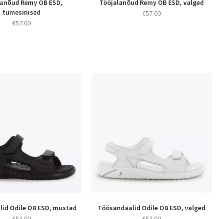
lanõud Remy OB ESD,
Tööjalanõud Remy OB ESD, valged
tumesinised
€
57.00
€
57.00
id Odile OB ESD, mustad
Töösandaalid Odile OB ESD, valged
€
53.00
€
53.00