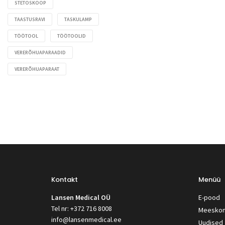
STETOSKOOP
TAASTUSRAVI
TASKULAMP
TÖÖTOOL
TÖÖTOOLID
VERERÕHUAPARAADID
VERERÕHUAPARAAT
Kontakt
Menüü
Lansen Medical OÜ
E-pood
Tel nr: +372 716 8008
Meesko
info@lansenmedical.ee
Uudised