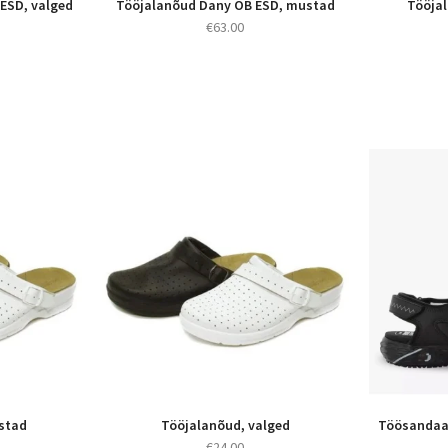
ESD, valged
Tööjalanõud Dany OB ESD, mustad
Tööja
€
63.00
stad
Tööjalanõud, valged
Töösandaal
€
24.00