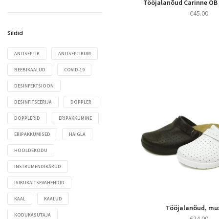
Transpordi- ja pesuraamid
Tööjalanõud Carinne OB 
Refleksihaamrid
Valgustid ja protseduurilambid
€
45.00
Voodikapid ja abilauad
Silmatabelid
Vererõhuaparaadid
Sildid
Spiromeetrid ja PEF-meetrid
Stetoskoobid
ANTISEPTIK
ANTISEPTIKUM
Tasku- ja pliiatslambid
BEEBIKAALUD
COVID-19
Termomeetrid
DESINFEKTSIOON
Töötoolid
DESINFITSEERIJA
DOPPLER
Tümpanomeetrid ja
DOPPLERID
ERIPAKKUMINE
testseadmed
ERIPAKKUMISED
HAIGLA
Veenidetektorid
HOOLDEKODU
Vererõhuaparaadid
INSTRUMENDIKÄRUD
ISIKUKAITSEVAHENDID
KAAL
KAALUD
Tööjalanõud, mu
KODUKASUTAJA
€
24.00