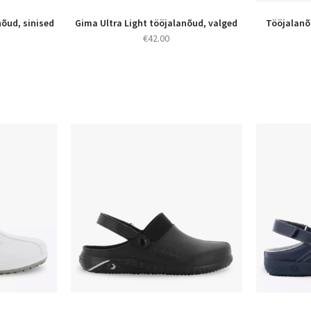
nõud, sinised
Gima Ultra Light tööjalanõud, valged
Tööjalanõ
€
42.00