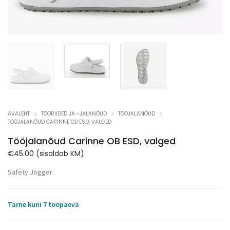
AVALEHT
TÖÖRIIDED JA -JALANÕUD
TÖÖJALANÕUD
TÖÖJALANÕUD CARINNE OB ESD, VALGED
Tööjalanõud Carinne OB ESD, valged
€
45.00
(sisaldab KM)
Safety Jogger
Tarne kuni 7 tööpäeva