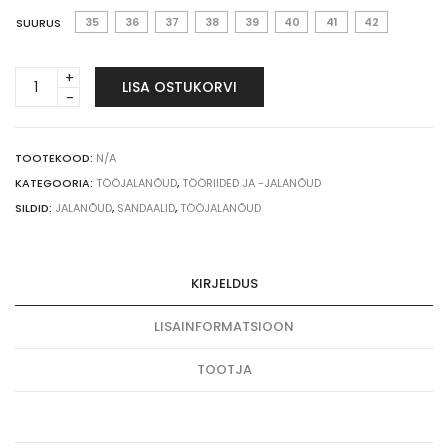
35
36
37
38
39
40
41
42
SUURUS
Tööjalanõud
LISA OSTUKORVI
Carinne
OB
ESD,
valged
TOOTEKOOD:
N/A
quantity
KATEGOORIA:
TÖÖJALANÕUD
,
TÖÖRIIDED JA -JALANÕUD
SILDID:
JALANÕUD
,
SANDAALID
,
TÖÖJALANÕUD
KIRJELDUS
LISAINFORMATSIOON
TOOTJA