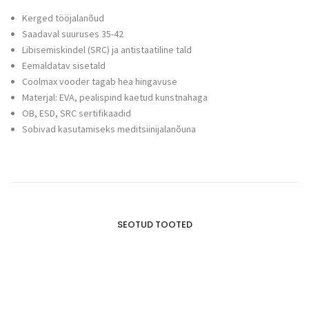
Kerged tööjalanõud
Saadaval suuruses 35-42
Libisemiskindel (SRC) ja antistaatiline tald
Eemaldatav sisetald
Coolmax vooder tagab hea hingavuse
Materjal: EVA, pealispind kaetud kunstnahaga
OB, ESD, SRC sertifikaadid
Sobivad kasutamiseks meditsiinijalanõuna
SEOTUD TOOTED