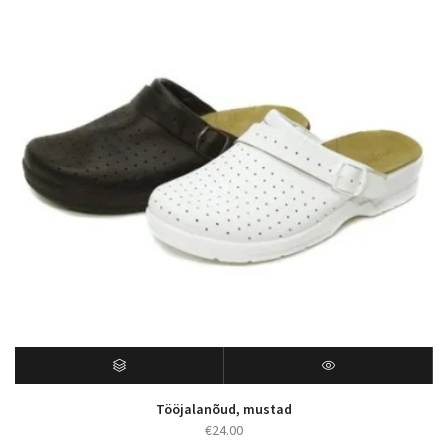
Tööjalanõud, mustad
€
24.00