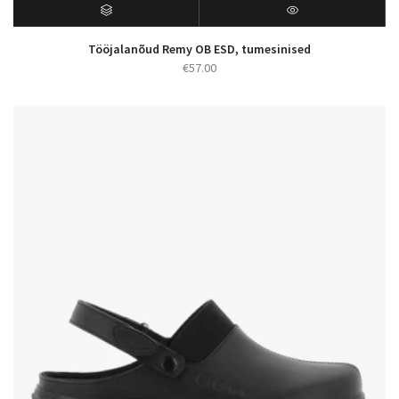
Tööjalanõud Remy OB ESD, tumesinised
€
57.00