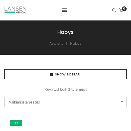
0
Habys
Avaleht
Habys
SHOW SIDEBAR
Kuvatud kõik 2 tulemust
Vaikimisi järjestus
- 20%