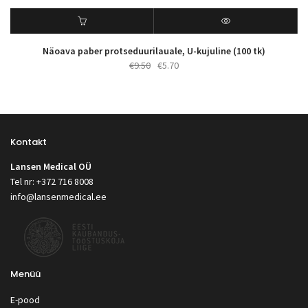
Näoava paber protseduurilauale, U-kujuline (100 tk)
Algne
Praegune
€
9.50
€
5.70
hind
hind
oli:
on:
€9.50.
€5.70.
Kontakt
Lansen Medical OÜ
Tel nr: +372 716 8008
info@lansenmedical.ee
Menüü
E-pood