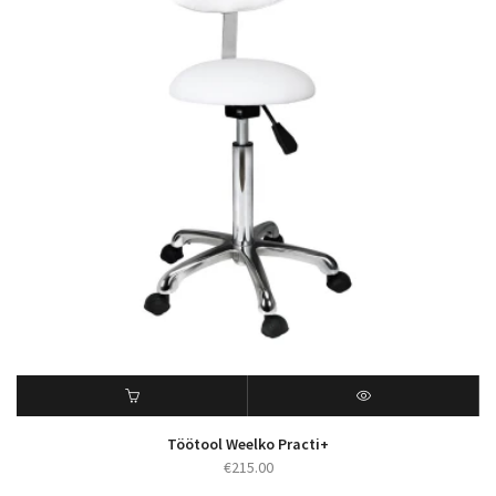
Töötool Weelko Practi+
€
215.00