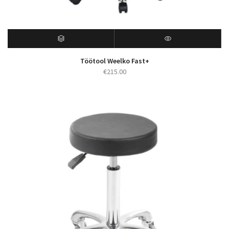
Töötool Weelko Fast+
€
215.00