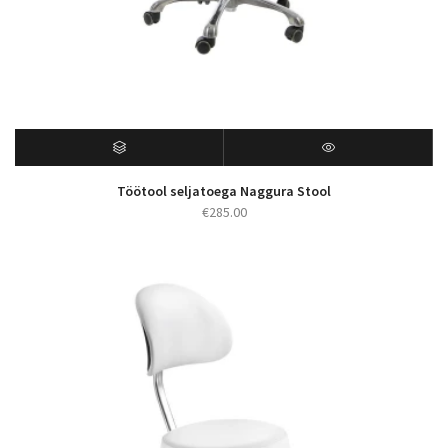
Töötool seljatoega Naggura Stool
€
285.00