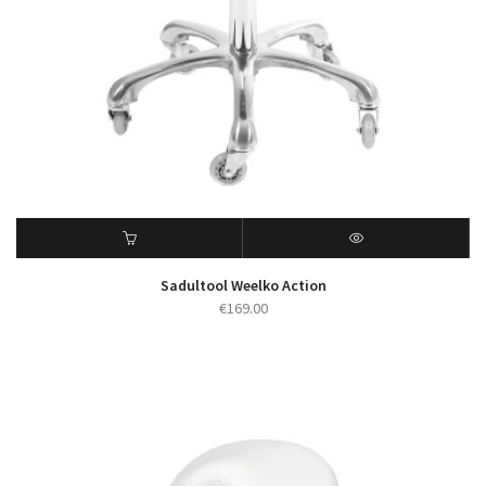
Sadultool Weelko Action
€
169.00