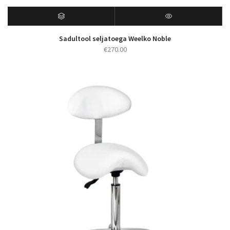
Sadultool seljatoega Weelko Noble
€
270.00