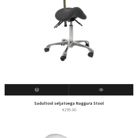
Sadultool seljatoega Naggura Stool
€
295.00