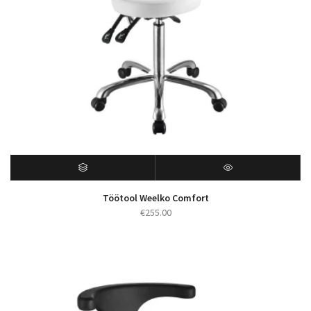
Töötool Weelko Comfort
€
255.00