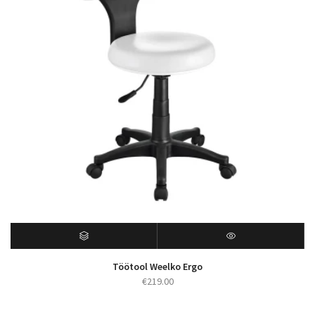
Töötool Weelko Ergo
€
219.00