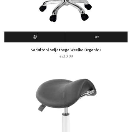
Sadultool seljatoega Weelko Organic+
€
219.00