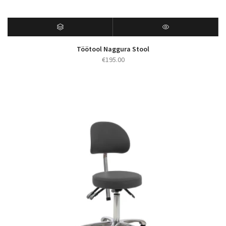
Töötool Naggura Stool
€
195.00