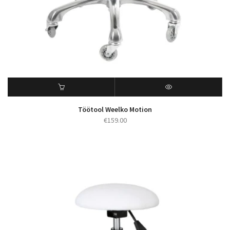
Töötool Weelko Motion
€
159.00