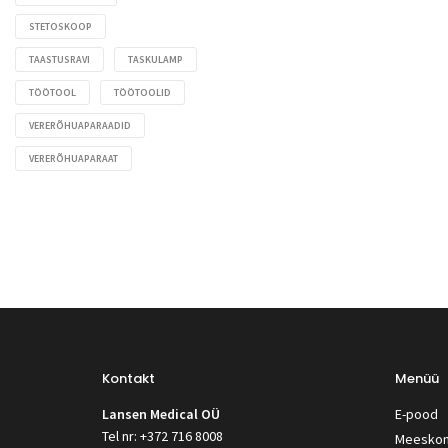
STETOSKOOP
TAASTUSRAVI
TASKULAMP
TÖÖTOOL
TÖÖTOOLID
VERERÕHUAPARAADID
VERERÕHUAPARAAT
Kontakt
Menüü
Lansen Medical OÜ
E-pood
Tel nr: +372 716 8008
Meesko