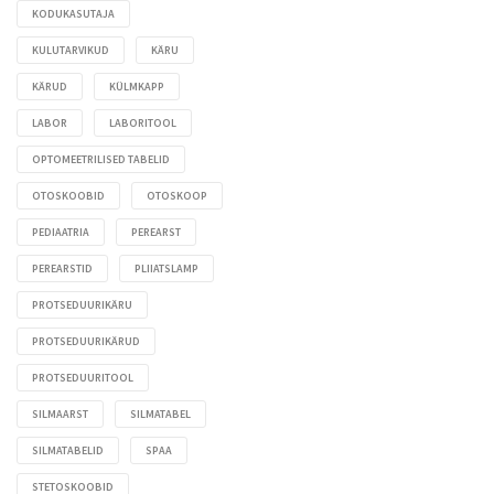
KODUKASUTAJA
KULUTARVIKUD
KÄRU
KÄRUD
KÜLMKAPP
LABOR
LABORITOOL
OPTOMEETRILISED TABELID
OTOSKOOBID
OTOSKOOP
PEDIAATRIA
PEREARST
PEREARSTID
PLIIATSLAMP
PROTSEDUURIKÄRU
PROTSEDUURIKÄRUD
PROTSEDUURITOOL
SILMAARST
SILMATABEL
SILMATABELID
SPAA
STETOSKOOBID