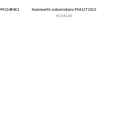
 PX214P4C1
Hammerlit sidumiskäru PXA11T15C2
€
4,540.00