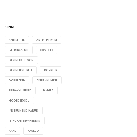
Transpordi- ja pesuraamid
Refleksihaamrid
Valgustid ja protseduurilambid
Voodikapid ja abilauad
Silmatabelid
Vererõhuaparaadid
Spiromeetrid ja PEF-meetrid
Sildid
Stetoskoobid
ANTISEPTIK
ANTISEPTIKUM
Tasku- ja pliiatslambid
BEEBIKAALUD
COVID-19
Termomeetrid
DESINFEKTSIOON
Töötoolid
DESINFITSEERIJA
DOPPLER
Tümpanomeetrid ja
testseadmed
DOPPLERID
ERIPAKKUMINE
Veenidetektorid
ERIPAKKUMISED
HAIGLA
Vererõhuaparaadid
HOOLDEKODU
INSTRUMENDIKÄRUD
ISIKUKAITSEVAHENDID
KAAL
KAALUD