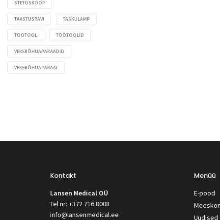
STETOSKOOP
TAASTUSRAVI
TASKULAMP
TÖÖTOOL
TÖÖTOOLID
VERERÕHUAPARAADID
VERERÕHUAPARAAT
Kontakt
Menüü
Lansen Medical OÜ
E-pood
Tel nr: +372 716 8008
Meesko
info@lansenmedical.ee
Uudised