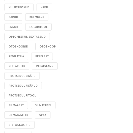
KULUTARVIKUD
KÄRU
KÄRUD
KÜLMKAPP
LABOR
LABORITOOL
OPTOMEETRILISED TABELID
OTOSKOOBID
OTOSKOOP
PEDIAATRIA
PEREARST
PEREARSTID
PLIIATSLAMP
PROTSEDUURIKÄRU
PROTSEDUURIKÄRUD
PROTSEDUURITOOL
SILMAARST
SILMATABEL
SILMATABELID
SPAA
STETOSKOOBID