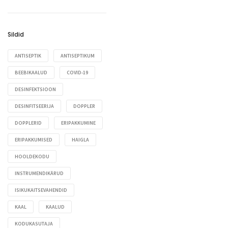
Transpordi- ja pesuraamid
Refleksihaamrid
Valgustid ja protseduurilambid
Voodikapid ja abilauad
Silmatabelid
Vererõhuaparaadid
Sildid
Spiromeetrid ja PEF-meetrid
Stetoskoobid
ANTISEPTIK
ANTISEPTIKUM
Tasku- ja pliiatslambid
BEEBIKAALUD
COVID-19
Termomeetrid
DESINFEKTSIOON
Töötoolid
DESINFITSEERIJA
DOPPLER
Tümpanomeetrid ja
DOPPLERID
ERIPAKKUMINE
testseadmed
ERIPAKKUMISED
HAIGLA
Veenidetektorid
HOOLDEKODU
Vererõhuaparaadid
INSTRUMENDIKÄRUD
ISIKUKAITSEVAHENDID
KAAL
KAALUD
KODUKASUTAJA