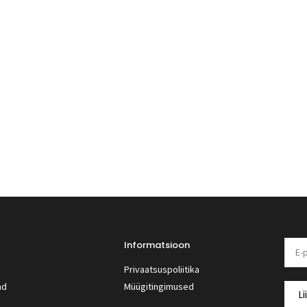
Informatsioon
Privaatsuspoliitika
nd
Müügitingimused
Li