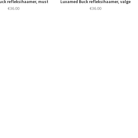
ck refleksihaamer, must
Luxamed Buck refleksihaamer, valge
€
36.00
€
36.00