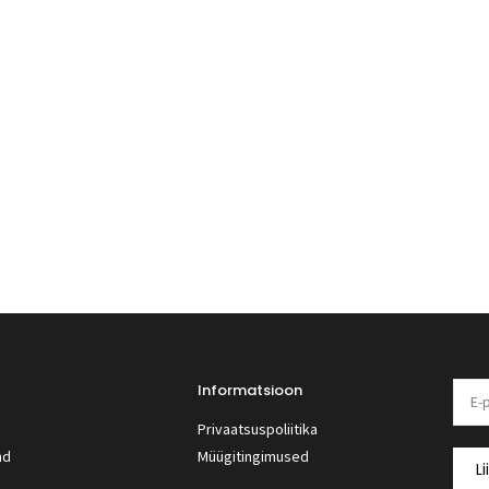
Informatsioon
Privaatsuspoliitika
nd
Müügitingimused
Li