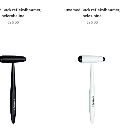
 Buck refleksihaamer,
Luxamed Buck refleksihaamer,
heleroheline
helesinine
€
36.00
€
36.00