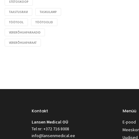
STETOSKOOP
TAASTUSRAVI
TASKULAMP
TÖÖTOOL
TÖÖTOOLID
VERERÕHUAPARAADID
VERERÕHUAPARAAT
Kontakt
Menüü
Lansen Medical OÜ
E-pood
Tel nr: +372 716 8008
Meesko
info@lansenmedical.ee
Uudised