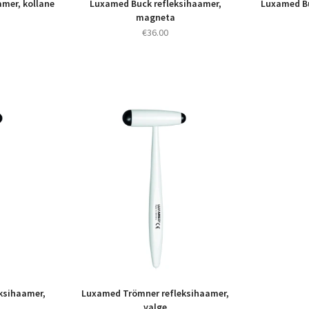
mer, kollane
Luxamed Buck refleksihaamer,
Luxamed Bu
magneta
€
36.00
ksihaamer,
Luxamed Trömner refleksihaamer,
valge