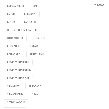
€
40.00
KULUTARVIKUD
KÄRU
KÄRUD
KÜLMKAPP
LABOR
LABORITOOL
OPTOMEETRILISED TABELID
OTOSKOOBID
OTOSKOOP
PEDIAATRIA
PEREARST
PEREARSTID
PLIIATSLAMP
PROTSEDUURIKÄRU
PROTSEDUURIKÄRUD
PROTSEDUURITOOL
SILMAARST
SILMATABEL
SILMATABELID
SPAA
STETOSKOOBID