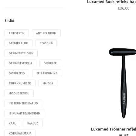
Transpordi- ja pesuraamid
Luxamed Buck refleksihaa
Refleksihaamrid
Valgustid ja protseduurilambid
€
36.00
Voodikapid ja abilauad
Silmatabelid
Vererõhuaparaadid
Sildid
Spiromeetrid ja PEF-meetrid
Stetoskoobid
ANTISEPTIK
ANTISEPTIKUM
Tasku- ja pliiatslambid
BEEBIKAALUD
COVID-19
Termomeetrid
DESINFEKTSIOON
Töötoolid
DESINFITSEERIJA
DOPPLER
Tümpanomeetrid ja
DOPPLERID
ERIPAKKUMINE
testseadmed
ERIPAKKUMISED
HAIGLA
Veenidetektorid
HOOLDEKODU
Vererõhuaparaadid
INSTRUMENDIKÄRUD
ISIKUKAITSEVAHENDID
KAAL
KAALUD
Luxamed Trömner refle
KODUKASUTAJA
must