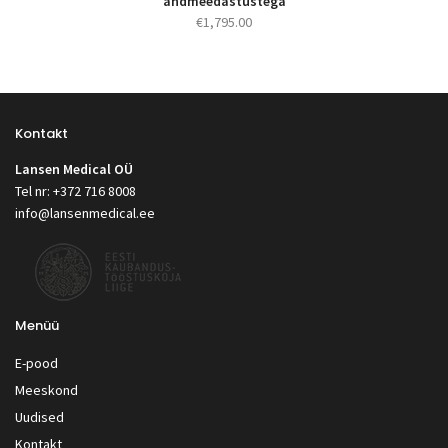
andmeedastustega
€
1,795.00
Kontakt
Lansen Medical OÜ
Tel nr: +372 716 8008
info@lansenmedical.ee
Menüü
E-pood
Meeskond
Uudised
Kontakt