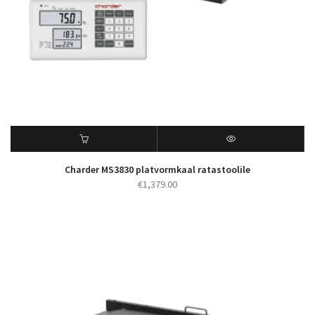
Charder MS3830 platvormkaal ratastoolile
€
1,379.00