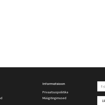
Informatsioon
Privaatsuspoliitika
nd
Müügitingimused
Li