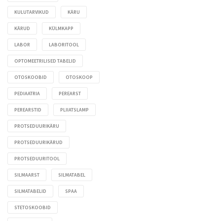
KULUTARVIKUD
KÄRU
KÄRUD
KÜLMKAPP
LABOR
LABORITOOL
OPTOMEETRILISED TABELID
OTOSKOOBID
OTOSKOOP
PEDIAATRIA
PEREARST
PEREARSTID
PLIIATSLAMP
PROTSEDUURIKÄRU
PROTSEDUURIKÄRUD
PROTSEDUURITOOL
SILMAARST
SILMATABEL
SILMATABELID
SPAA
STETOSKOOBID