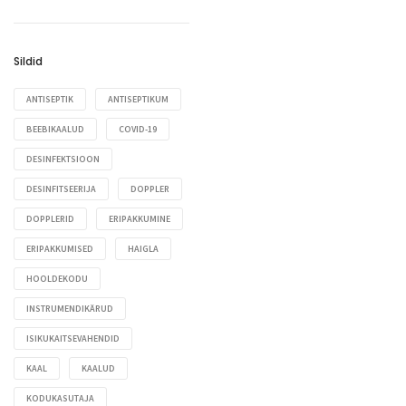
Transpordi- ja pesuraamid
Refleksihaamrid
Valgustid ja protseduurilambid
Voodikapid ja abilauad
Silmatabelid
Vererõhuaparaadid
Sildid
Spiromeetrid ja PEF-meetrid
Stetoskoobid
ANTISEPTIK
ANTISEPTIKUM
Tasku- ja pliiatslambid
BEEBIKAALUD
COVID-19
Termomeetrid
DESINFEKTSIOON
Töötoolid
DESINFITSEERIJA
DOPPLER
Tümpanomeetrid ja
DOPPLERID
ERIPAKKUMINE
testseadmed
ERIPAKKUMISED
HAIGLA
Veenidetektorid
HOOLDEKODU
Vererõhuaparaadid
INSTRUMENDIKÄRUD
ISIKUKAITSEVAHENDID
KAAL
KAALUD
KODUKASUTAJA