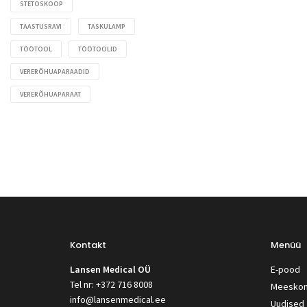
STETOSKOOP
TAASTUSRAVI
TASKULAMP
TÖÖTOOL
TÖÖTOOLID
VERERÕHUAPARAADID
VERERÕHUAPARAAT
Kontakt
Menüü
Lansen Medical OÜ
E-pood
Tel nr: +372 716 8008
Meesko
info@lansenmedical.ee
Uudised