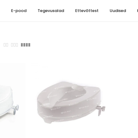
t
E-pood
Tegevusalad
Ettevõttest
Uudised