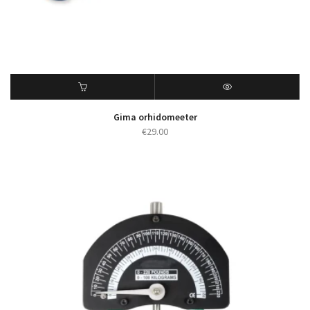
Gima orhidomeeter
€
29.00