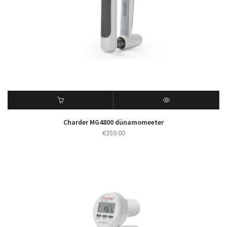
Charder MG4800 dünamomeeter
€
359.00