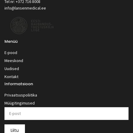
Tel nr: +372 716 8008
info@lansenmedical.ee
Menüü
E-pood
Meeskond
Uudised
Kontakt
Informatsioon
Privaatsuspoliitika
Müügitingimused
Liitu