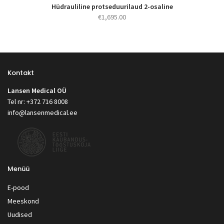
Hüdrauliline protseduurilaud 2-osaline
€
1,695.00
Kontakt
Lansen Medical OÜ
Tel nr: +372 716 8008
info@lansenmedical.ee
Menüü
E-pood
Meeskond
Uudised