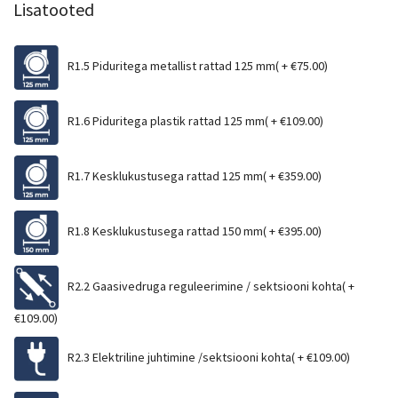
Lisatooted
R1.5 Piduritega metallist rattad 125 mm( +
€
75.00
)
R1.6 Piduritega plastik rattad 125 mm( +
€
109.00
)
R1.7 Kesklukustusega rattad 125 mm( +
€
359.00
)
R1.8 Kesklukustusega rattad 150 mm( +
€
395.00
)
R2.2 Gaasivedruga reguleerimine / sektsiooni kohta( +
€
109.00
)
R2.3 Elektriline juhtimine /sektsiooni kohta( +
€
109.00
)