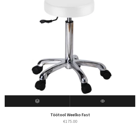
Töötool Weelko Fast
€
175.00