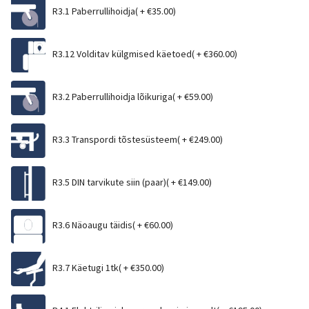
R3.1 Paberrullihoidja( +
€
35.00
)
R3.12 Volditav külgmised käetoed( +
€
360.00
)
R3.2 Paberrullihoidja lõikuriga( +
€
59.00
)
R3.3 Transpordi tõstesüsteem( +
€
249.00
)
R3.5 DIN tarvikute siin (paar)( +
€
149.00
)
R3.6 Näoaugu täidis( +
€
60.00
)
R3.7 Käetugi 1tk( +
€
350.00
)