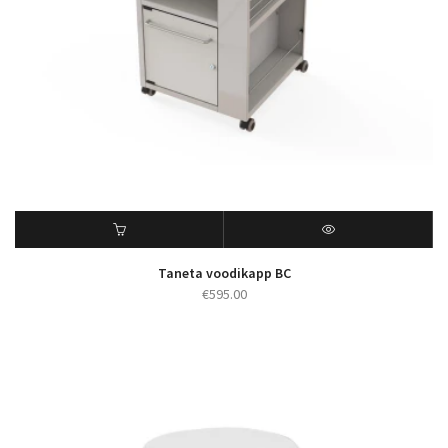
Taneta voodikapp BC
€
595.00