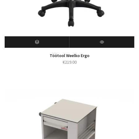
Töötool Weelko Ergo
€
219.00