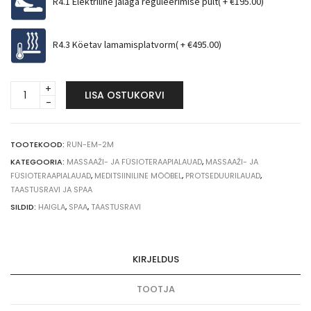
R4.1 Elektriline jalaga reguleerimise pult( +
€
195.00
)
R4.3 Köetav lamamisplatvorm( +
€
495.00
)
Elektriline
LISA OSTUKORVI
massaažilaud
2-
osaline
quantity
TOOTEKOOD:
RUN-EM-2M
KATEGOORIA:
MASSAAŽI- JA FÜSIOTERAAPIALAUAD
,
MASSAAŽI- JA
FÜSIOTERAAPIALAUAD
,
MEDITSIINILINE MÖÖBEL
,
PROTSEDUURILAUAD
,
TAASTUSRAVI JA SPAA
SILDID:
HAIGLA
,
SPAA
,
TAASTUSRAVI
KIRJELDUS
TOOTJA