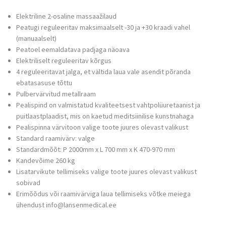
Elektriline 2-osaline massaažilaud
Peatugi reguleeritav maksimaalselt -30 ja +30 kraadi vahel
(manuaalselt)
Peatoel eemaldatava padjaga näoava
Elektriliselt reguleeritav kõrgus
4 reguleeritavat jalga, et vältida laua vale asendit põranda
ebatasasuse tõttu
Pulbervärvitud metallraam
Pealispind on valmistatud kvaliteetsest vahtpolüuretaanist ja
puitlaastplaadist, mis on kaetud meditsiinilise kunstnahaga
Pealispinna värvitoon valige toote juures olevast valikust
Standard raamivärv: valge
Standardmõõt: P 2000mm x L 700 mm x K 470-970 mm
Kandevõime 260 kg
Lisatarvikute tellimiseks valige toote juures olevast valikust
sobivad
Erimõõdus või raamivärviga laua tellimiseks võtke meiega
ühendust info@lansenmedical.ee