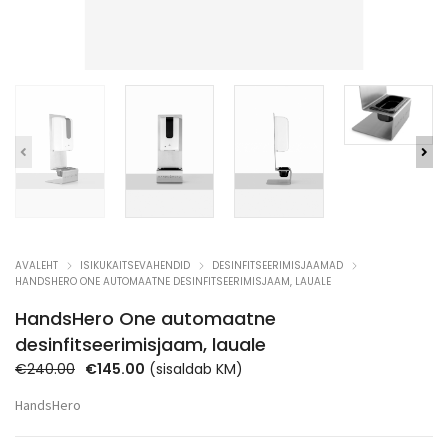
AVALEHT
ISIKUKAITSEVAHENDID
DESINFITSEERIMISJAAMAD
HANDSHERO ONE AUTOMAATNE DESINFITSEERIMISJAAM, LAUALE
HandsHero One automaatne
desinfitseerimisjaam, lauale
Algne
Praegune
€
240.00
€
145.00
(sisaldab KM)
hind
hind
HandsHero
oli:
on:
€240.00.
€145.00.