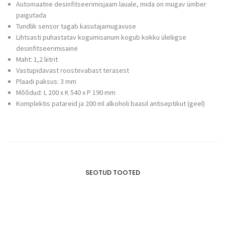
Automaatne desinfitseerimisjaam lauale, mida on mugav ümber
paigutada
Tundlik sensor tagab kasutajamugavuse
Lihtsasti puhastatav kogumisanum kogub kokku üleliigse
desinfitseerimisaine
Maht: 1,2 liitrit
Vastupidavast roostevabast terasest
Plaadi paksus: 3 mm
Mõõdud: L 200 x K 540 x P 190 mm
Komplektis patareid ja 200 ml alkoholi baasil antiseptikut (geel)
SEOTUD TOOTED