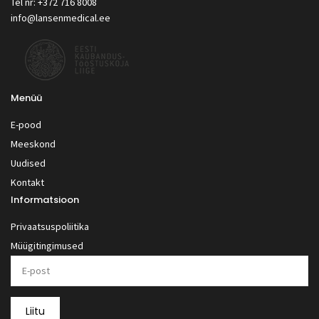
Tel nr: +372 716 8008
info@lansenmedical.ee
Menüü
E-pood
Meeskond
Uudised
Kontakt
Informatsioon
Privaatsuspoliitika
Müügitingimused
Liitu