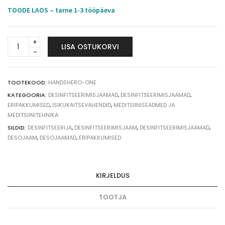
TOODE LAOS – tarne 1-3 tööpäeva
HandsHero
LISA OSTUKORVI
One
automaatne
desinfitseerimisjaam,
lauale
TOOTEKOOD:
HANDSHERO-ONE
quantity
KATEGOORIA:
DESINFITSEERIMISJAAMAD
,
DESINFITSEERIMISJAAMAD
,
ERIPAKKUMISED
,
ISIKUKAITSEVAHENDID
,
MEDITSIINISEADMED JA
MEDITSIINITEHNIKA
SILDID:
DESINFITSEERIJA
,
DESINFITSEERIMISJAAM
,
DESINFITSEERIMISJAAMAD
,
DESOJAAM
,
DESOJAAMAD
,
ERIPAKKUMISED
KIRJELDUS
TOOTJA