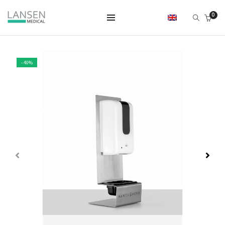
0
- 40%