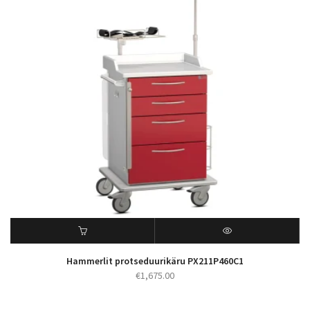
Hammerlit protseduurikäru PX211P460C1
€
1,675.00