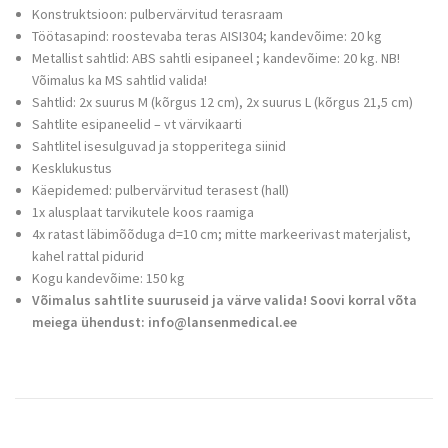
Konstruktsioon: pulbervärvitud terasraam
Töötasapind: roostevaba teras AISI304; kandevõime: 20 kg
Metallist sahtlid: ABS sahtli esipaneel ; kandevõime: 20 kg. NB!
Võimalus ka MS sahtlid valida!
Sahtlid: 2x suurus M (kõrgus 12 cm), 2x suurus L (kõrgus 21,5 cm)
Sahtlite esipaneelid – vt värvikaarti
Sahtlitel isesulguvad ja stopperitega siinid
Kesklukustus
Käepidemed: pulbervärvitud terasest (hall)
1x alusplaat tarvikutele koos raamiga
4x ratast läbimõõduga d=10 cm;
mitte markeerivast materjalist,
kahel rattal pidurid
Kogu kandevõime: 150 kg
Võimalus sahtlite suuruseid ja värve valida! Soovi korral võta
meiega ühendust: info@lansenmedical.ee