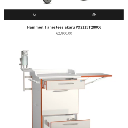
Hammerlit anesteesiakäru PX2115T280C6
€
2,800.00