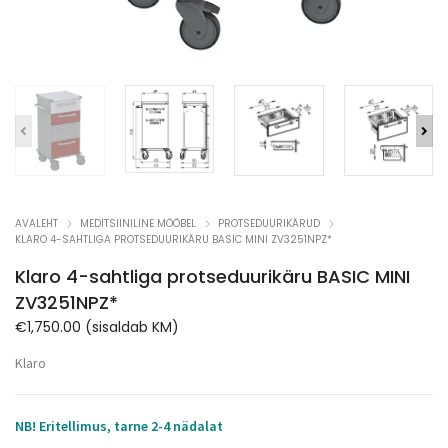
AVALEHT
MEDITSIINILINE MÖÖBEL
PROTSEDUURIKÄRUD
KLARO 4-SAHTLIGA PROTSEDUURIKÄRU BASIC MINI ZV3251NPZ*
Klaro 4-sahtliga protseduurikäru BASIC MINI
ZV3251NPZ*
€
1,750.00
(sisaldab KM)
Klaro
NB! Eritellimus, tarne 2-4 nädalat