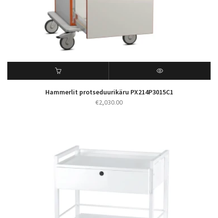
Hammerlit protseduurikäru PX214P3015C1
€
2,030.00