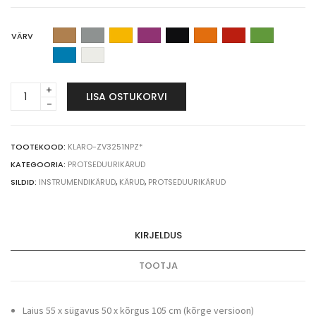
VÄRV
Klaro
LISA OSTUKORVI
4-
sahtliga
protseduurikäru
BASIC
TOOTEKOOD:
KLARO-ZV3251NPZ*
MINI
KATEGOORIA:
PROTSEDUURIKÄRUD
ZV3251NPZ*
SILDID:
INSTRUMENDIKÄRUD
,
KÄRUD
,
PROTSEDUURIKÄRUD
quantity
KIRJELDUS
TOOTJA
Laius 55 x sügavus 50 x kõrgus 105 cm (kõrge versioon)