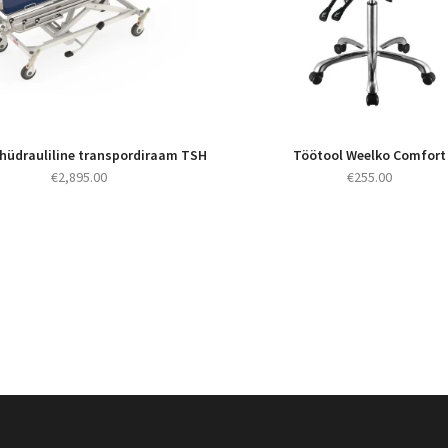
hüdrauliline transpordiraam TSH
Töötool Weelko Comfort
€
2,895.00
€
255.00