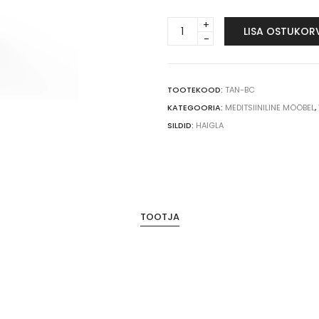
Taneta
LISA OSTUKOR
voodikapp
BC
quantity
TOOTEKOOD:
TAN-BC
KATEGOORIA:
MEDITSIINILINE MÖÖBEL
,
SILDID:
HAIGLA
TOOTJA