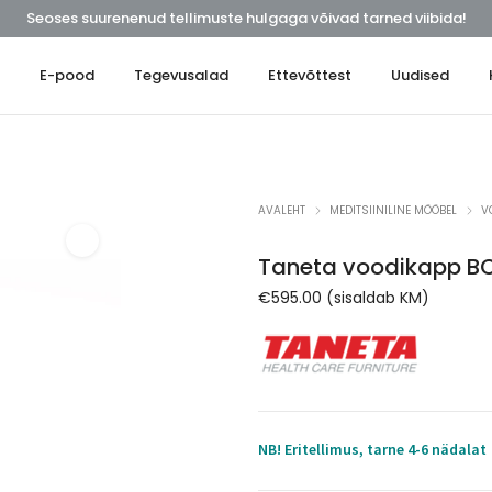
Seoses suurenenud tellimuste hulgaga võivad tarned viibida!
t
E-pood
Tegevusalad
Ettevõttest
Uudised
AVALEHT
MEDITSIINILINE MÖÖBEL
V
Taneta voodikapp B
€
595.00
(sisaldab KM)
NB! Eritellimus, tarne 4-6 nädalat