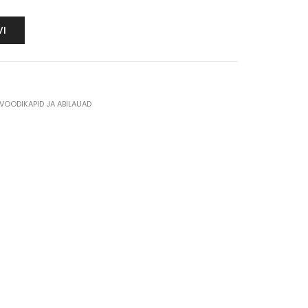
VI
VOODIKAPID JA ABILAUAD