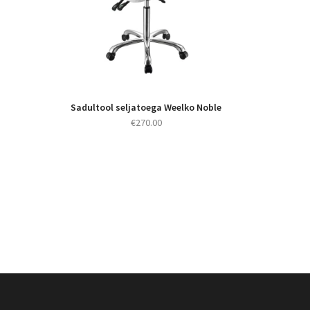
Sadultool seljatoega Weelko Noble
€
270.00