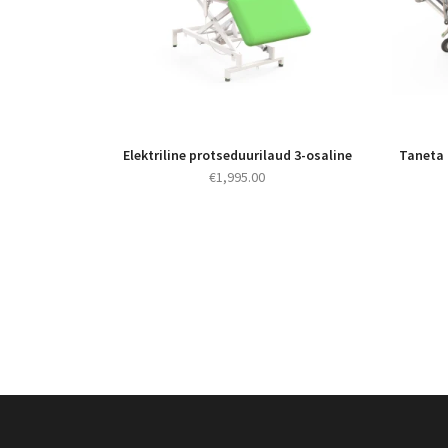
Elektriline protseduurilaud 3-osaline
Taneta 
€
1,995.00