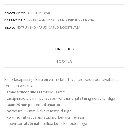
2-
tasapinnaga
60x40x80
TOOTEKOOD:
ASSI-IK2-6040
cm
KATEGOORIA:
INSTRUMENDIKÄRUD
,
MEDITSIINILINE MÖÖBEL
quantity
SILDID:
INSTRUMENDIKÄRUD
,
KÄRUD
,
ROOSTEVABA
KIRJELDUS
TOOTJA
Kahe tasapinnaga käru on valmistatud kvaliteetsest roostevabast
terasest AISI304
• standardmõõdud 600x400x800 mm
• tasapinnad 1,0 mm paksusest lehtmaterjalist ning servakandiga
• raam 20 mm poleeritud ümartorust
• rattad D=125 mm, kaks ratast piduriga
• kõik neli ratast varustatud põrkekaitsmetega
• soovi korral võimalik tellida koos käepidemega