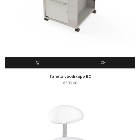
Taneta voodikapp BC
€
595.00