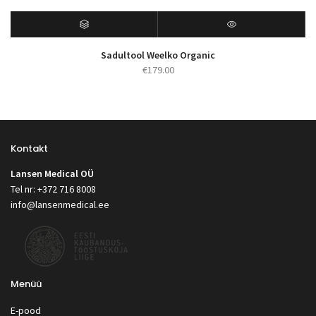
Sadultool Weelko Organic
€
179.00
Kontakt
Lansen Medical OÜ
Tel nr: +372 716 8008
info@lansenmedical.ee
Menüü
E-pood