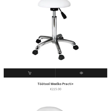
Töötool Weelko Practi+
€
215.00