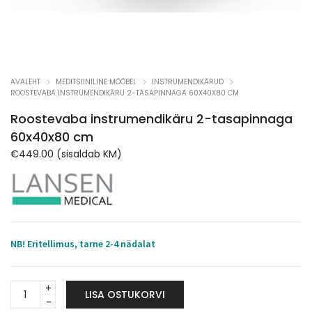
AVALEHT
MEDITSIINILINE MÖÖBEL
INSTRUMENDIKÄRUD
ROOSTEVABA INSTRUMENDIKÄRU 2-TASAPINNAGA 60X40X80 CM
Roostevaba instrumendikäru 2-tasapinnaga
60x40x80 cm
€
449.00
(sisaldab KM)
NB! Eritellimus, tarne 2-4 nädalat
Roostevaba
LISA OSTUKORVI
instrumendikäru