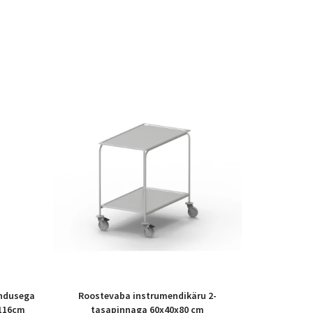
endusega
Roostevaba instrumendikäru 2-
 116cm
tasapinnaga 60x40x80 cm