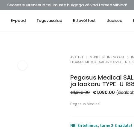
Seoses suurenenud tellimuste hulgaga võivad tarned viibida!
t
E-pood
Tegevusalad
Ettevõttest
Uudised
AVALEHT
MEDITSIINILINE MÖÖBEL
I
PEGASUS MEDICAL SALUS KORVLAHENDUSE
Pegasus Medical SAL
ja laokäru TYPE-U 1
Algne
Praegun
€
1,350.00
€
1,080.00
(sisalda
hind
hind
Pegasus Medical
oli:
on:
€1,350.00.
€1,080.00
NB! Eritellimus, tarne 2-3 nädalat