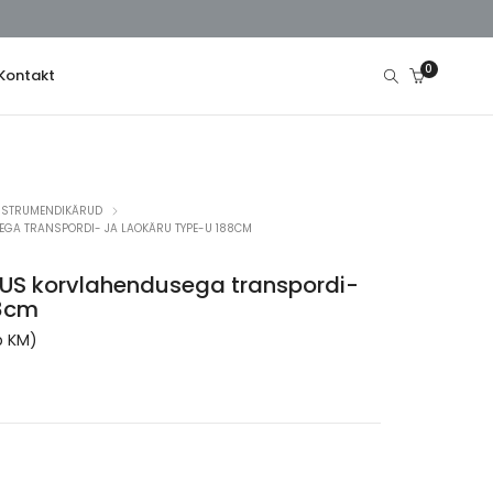
0
Kontakt
NSTRUMENDIKÄRUD
GA TRANSPORDI- JA LAOKÄRU TYPE-U 188CM
US korvlahendusega transpordi-
88cm
e
b KM)
.