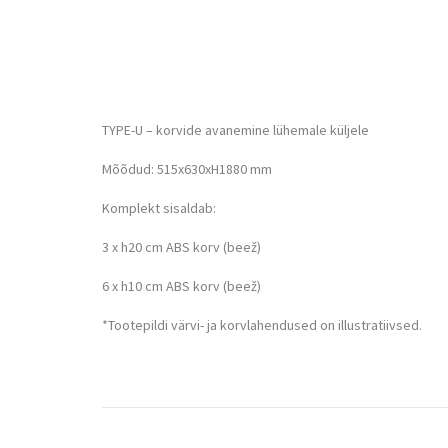
TYPE-U – korvide avanemine lühemale küljele
Mõõdud: 515x630xH1880 mm
Komplekt sisaldab:
3 x h20 cm ABS korv (beež)
6 x h10 cm ABS korv (beež)
*Tootepildi värvi- ja korvlahendused on illustratiivsed.