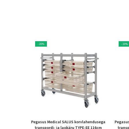
- 20%
- 20%
Pegasus Medical SALUS korvlahendusega
Pegasus
transpordi- ja laokäru TYPE-EE 116cm
transp