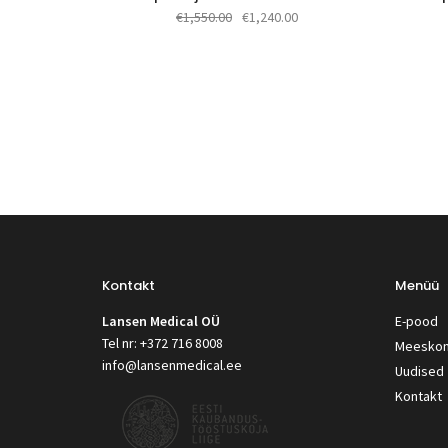
Algne
Praegune
€
1,550.00
€
1,240.00
hind
hind
oli:
on:
€1,550.00.
€1,240.00.
Kontakt
Menüü
Lansen Medical OÜ
E-pood
Tel nr: +372 716 8008
Meesko
info@lansenmedical.ee
Uudised
Kontakt