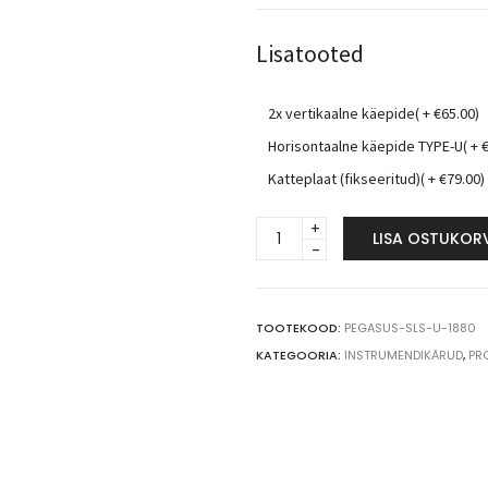
Lisatooted
2x vertikaalne käepide( +
€
65.00
)
Horisontaalne käepide TYPE-U( +
Katteplaat (fikseeritud)( +
€
79.00
)
Pegasus
LISA OSTUKOR
Medical
SALUS
korvlahendusega
transpordi-
TOOTEKOOD:
PEGASUS-SLS-U-1880
ja
KATEGOORIA:
INSTRUMENDIKÄRUD
,
PR
laokäru
TYPE-
U
188cm
quantity