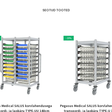
SEOTUD TOOTED
- 20%
 Medical SALUS korvlahendusega
Pegasus Medical SALUS korvlah
ordi- ja laokäru TYPE-UU 140cm
transpordi- ja laokäru TYPE-U