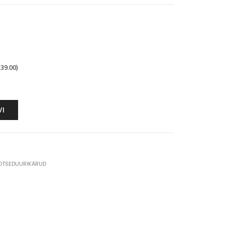
€
39.00
)
VI
OTSEDUURIKÄRUD