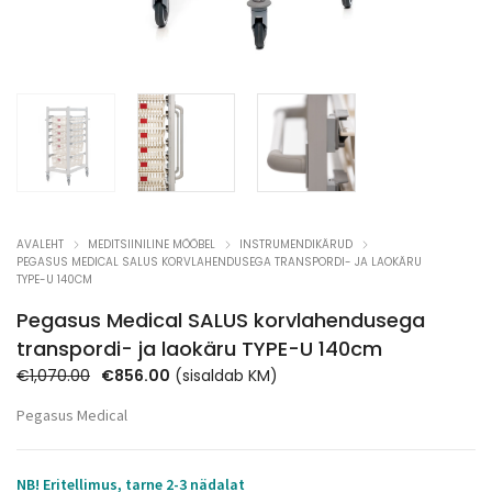
AVALEHT
MEDITSIINILINE MÖÖBEL
INSTRUMENDIKÄRUD
PEGASUS MEDICAL SALUS KORVLAHENDUSEGA TRANSPORDI- JA LAOKÄRU
TYPE-U 140CM
Pegasus Medical SALUS korvlahendusega
transpordi- ja laokäru TYPE-U 140cm
Algne
Praegune
€
1,070.00
€
856.00
(sisaldab KM)
hind
hind
Pegasus Medical
oli:
on:
€1,070.00.
€856.00.
NB! Eritellimus, tarne 2-3 nädalat