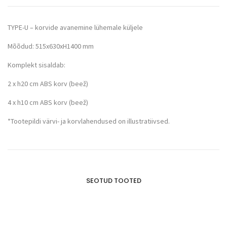
TYPE-U – korvide avanemine lühemale küljele
Mõõdud: 515x630xH1400 mm
Komplekt sisaldab:
2 x h20 cm ABS korv (beež)
4 x h10 cm ABS korv (beež)
*Tootepildi värvi- ja korvlahendused on illustratiivsed.
SEOTUD TOOTED