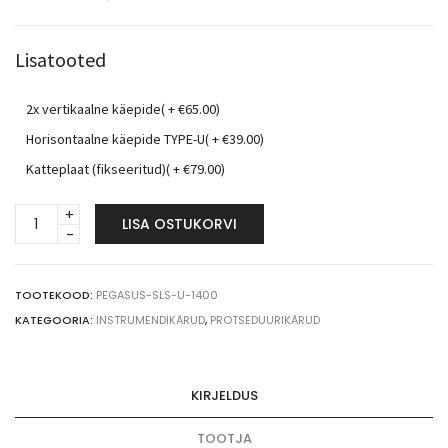
Lisatooted
2x vertikaalne käepide( +
€
65.00
)
Horisontaalne käepide TYPE-U( +
€
39.00
)
Katteplaat (fikseeritud)( +
€
79.00
)
Pegasus
LISA OSTUKORVI
Medical
SALUS
korvlahendusega
transpordi-
TOOTEKOOD:
PEGASUS-SLS-U-1400
ja
KATEGOORIA:
INSTRUMENDIKÄRUD
,
PROTSEDUURIKÄRUD
laokäru
TYPE-
U
KIRJELDUS
140cm
quantity
TOOTJA