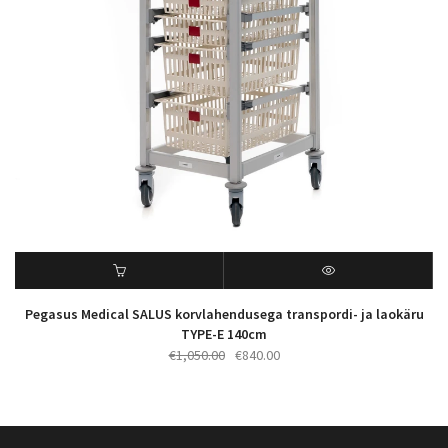
Pegasus Medical SALUS korvlahendusega transpordi- ja laokäru
TYPE-E 140cm
Algne
Praegune
€
1,050.00
€
840.00
hind
hind
oli:
on:
€1,050.00.
€840.00.