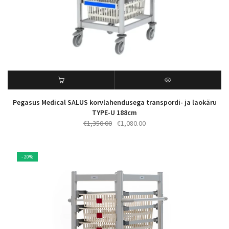
Pegasus Medical SALUS korvlahendusega transpordi- ja laokäru
TYPE-U 188cm
Algne
Praegune
€
1,350.00
€
1,080.00
hind
hind
oli:
on:
€1,350.00.
€1,080.00.
- 20%