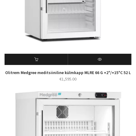
Olitrem Medgree meditsiiniline külmkapp MLRE 66 G +2°/+15°C 52 L
€
1,595.00