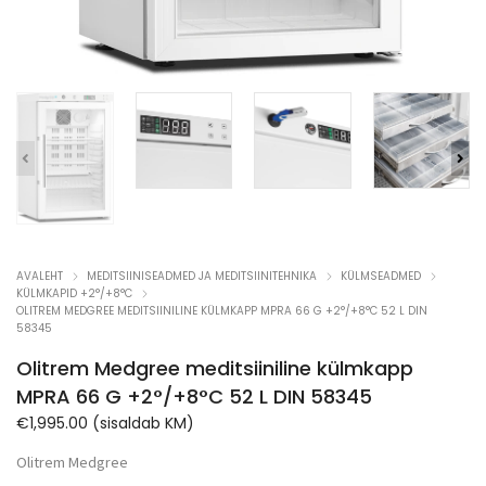
AVALEHT
MEDITSIINISEADMED JA MEDITSIINITEHNIKA
KÜLMSEADMED
KÜLMKAPID +2°/+8°C
OLITREM MEDGREE MEDITSIINILINE KÜLMKAPP MPRA 66 G +2°/+8°C 52 L DIN
58345
Olitrem Medgree meditsiiniline külmkapp
MPRA 66 G +2°/+8°C 52 L DIN 58345
€
1,995.00
(sisaldab KM)
Olitrem Medgree