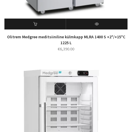
Olitrem Medgree meditsiiniline külmkapp MLRA 1400 S +2°/+15°C
1225 L
€
6,390.00