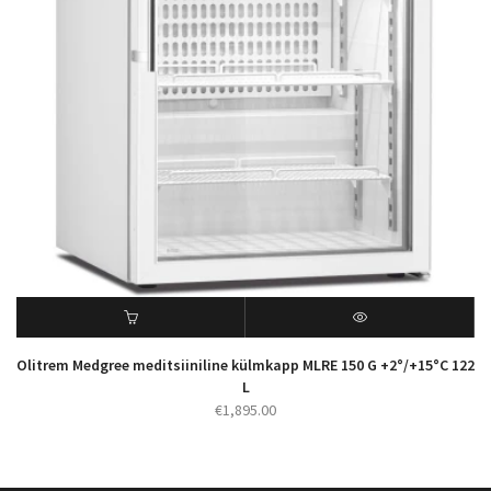
Olitrem Medgree meditsiiniline külmkapp MLRE 150 G +2°/+15°C 122
L
€
1,895.00