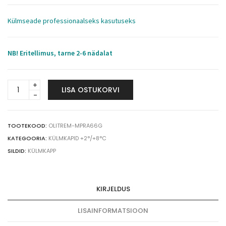
Külmseade professionaalseks kasutuseks
NB! Eritellimus, tarne 2-6 nädalat
Olitrem
LISA OSTUKORVI
Medgree
meditsiiniline
külmkapp
MPRA
TOOTEKOOD:
OLITREM-MPRA66G
66
KATEGOORIA:
KÜLMKAPID +2°/+8°C
G
SILDID:
KÜLMKAPP
+2°/+8°C
52
L
KIRJELDUS
DIN
58345
LISAINFORMATSIOON
quantity