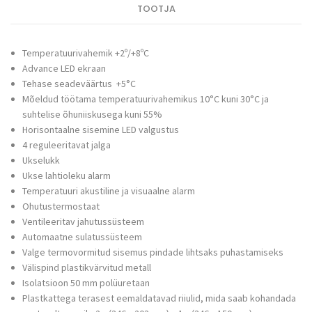
TOOTJA
Temperatuurivahemik +2º/+8ºC
Advance LED ekraan
Tehase seadeväärtus +5°C
Mõeldud töötama temperatuurivahemikus 10°C kuni 30°C ja
suhtelise õhuniiskusega kuni 55%
Horisontaalne sisemine LED valgustus
4 reguleeritavat jalga
Ukselukk
Ukse lahtioleku alarm
Temperatuuri akustiline ja visuaalne alarm
Ohutustermostaat
Ventileeritav jahutussüsteem
Automaatne sulatussüsteem
Valge termovormitud sisemus pindade lihtsaks puhastamiseks
Välispind plastikvärvitud metall
Isolatsioon 50 mm polüuretaan
Plastkattega terasest eemaldatavad riiulid, mida saab kohandada