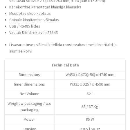
vastavalt soovile 2 x (346 x 203 mm) + 1 x (346 x 150 mm)
Kahekordse karastatud klaasiga klaasuks
Muudetav ukse käelisus
Seinale kinnitamise võimalus
USB / RS485 liides
Vastab DIN direktiivile 58345
Lisavarustuses võimalik tellida roostevabast metallist riiulid ja
alumise korvi
Technical Data
Dimemsions
W450 x D470(+50) x H740 mm
Inner dimemsions
W331 x D257 x H590 mm
Net Volume
52 L
Weight w packaging / w.o
35 / 37 Kg
packaging
Power
85 W
Tension
230V | 50 Hz