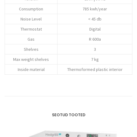
Consumption
785 kwh/year
Noise Level
< 45 db
Thermostat
Digital
Gas
R 600a
Shelves
3
Max weight shelves
7 kg
Inside material
Thermoformed plastic interior
SEOTUD TOOTED