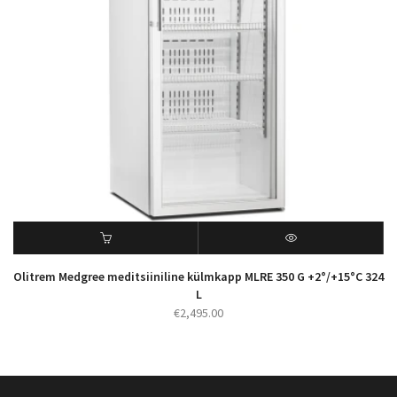
Olitrem Medgree meditsiiniline külmkapp MLRE 350 G +2°/+15°C 324
L
€
2,495.00