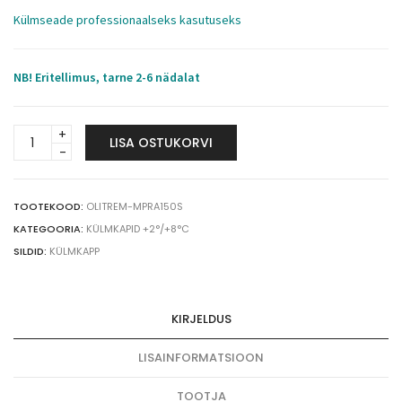
Külmseade professionaalseks kasutuseks
NB! Eritellimus, tarne 2-6 nädalat
Olitrem
LISA OSTUKORVI
Medgree
meditsiiniline
külmkapp
MPRA
TOOTEKOOD:
OLITREM-MPRA150S
150
KATEGOORIA:
KÜLMKAPID +2°/+8°C
S
SILDID:
KÜLMKAPP
+2°/+8°C
122
L
KIRJELDUS
DIN
58345
LISAINFORMATSIOON
quantity
TOOTJA