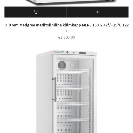
Olitrem Medgree meditsiiniline külmkapp MLRE 150 G +2°/+15°C 122
L
€
1,895.00