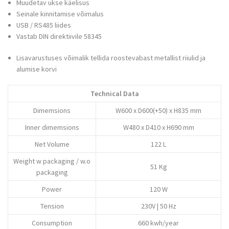
Muudetav ukse käelisus
Seinale kinnitamise võimalus
USB / RS485 liides
Vastab DIN direktiivile 58345
Lisavarustuses võimalik tellida roostevabast metallist riiulid ja
alumise korvi
Technical Data
Dimemsions
W600 x D600(+50) x H835 mm
Inner dimemsions
W480 x D410 x H690 mm
Net Volume
122 L
Weight w packaging / w.o
51 Kg
packaging
Power
120 W
Tension
230V | 50 Hz
Consumption
660 kwh/year