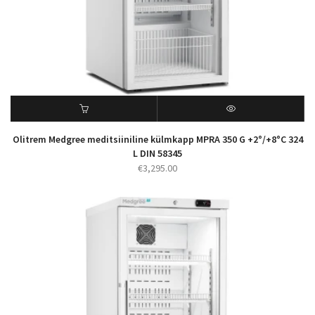
Olitrem Medgree meditsiiniline külmkapp MPRA 350 G +2°/+8°C 324
L DIN 58345
€
3,295.00