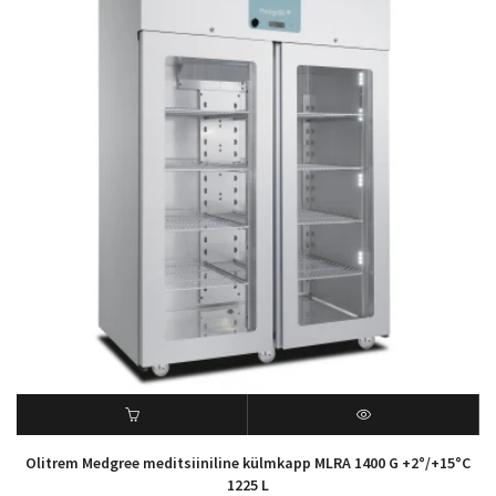
Olitrem Medgree meditsiiniline külmkapp MLRA 1400 G +2°/+15°C
1225 L