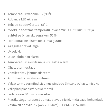
Temperatuurivahemik +2º/+8ºC
Advance LED ekraan
Tehase seadeväärtus +5°C
Mõeldud töötama temperatuurivahemikus 10°C kuni 30°C ja
suhtelise õhuniiskusega kuni 55%
Horisontaalne sisemine LED valgustus
4 reguleeritavat jalga
Ukselukk
Ukse lahtioleku alarm
Temperatuuri akustiline ja visuaalne alarm
Ohutustermostaat
Ventileeritav jahutussüsteem
Automaatne sulatussüsteem
Valge termovormitud sisemus pindade lihtsaks puhastamiseks
Välispind plastikvärvitud metall
Isolatsioon 50 mm polüuretaan
Plastkattega terasest eemaldatavad riiulid, mida saab kohandada
vastavalt soovile 2 x (475 x 385mm) + 1 x (475 x 245mm)