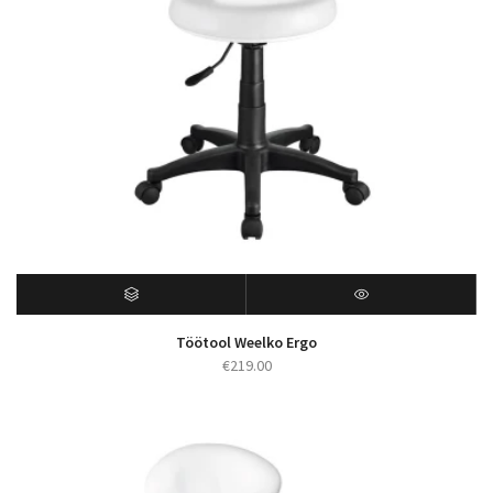
Töötool Weelko Ergo
€
219.00