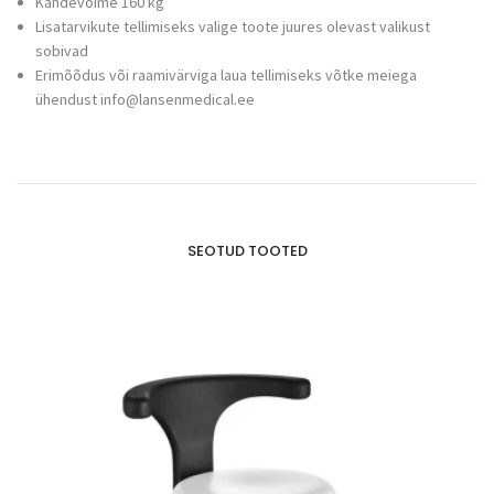
Kandevõime 160 kg
Lisatarvikute tellimiseks valige toote juures olevast valikust
sobivad
Erimõõdus või raamivärviga laua tellimiseks võtke meiega
ühendust info@lansenmedical.ee
SEOTUD TOOTED