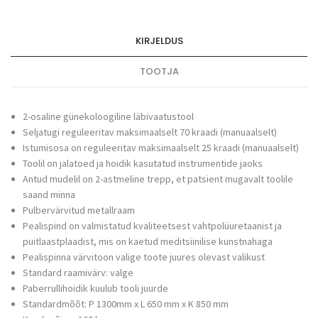
KIRJELDUS
TOOTJA
2-osaline günekoloogiline läbivaatustool
Seljatugi reguleeritav maksimaalselt 70 kraadi (manuaalselt)
Istumisosa on reguleeritav maksimaalselt 25 kraadi (manuaalselt)
Toolil on jalatoed ja hoidik kasutatud instrumentide jaoks
Antud mudelil on 2-astmeline trepp, et patsient mugavalt toolile
saand minna
Pulbervärvitud metallraam
Pealispind on valmistatud kvaliteetsest vahtpolüuretaanist ja
puitlaastplaadist, mis on kaetud meditsiinilise kunstnahaga
Pealispinna värvitoon valige toote juures olevast valikust
Standard raamivärv: valge
Paberrullihoidik kuulub tooli juurde
Standardmõõt: P 1300mm x L 650 mm x K 850 mm