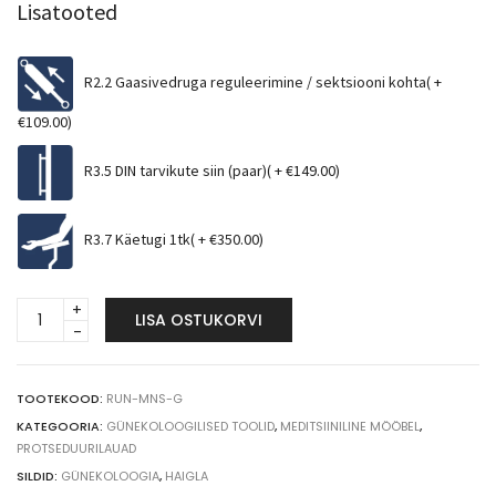
Lisatooted
R2.2 Gaasivedruga reguleerimine / sektsiooni kohta( +
€
109.00
)
R3.5 DIN tarvikute siin (paar)( +
€
149.00
)
R3.7 Käetugi 1tk( +
€
350.00
)
Günekoloogiline
LISA OSTUKORVI
läbivaatlustool
quantity
TOOTEKOOD:
RUN-MNS-G
KATEGOORIA:
GÜNEKOLOOGILISED TOOLID
,
MEDITSIINILINE MÖÖBEL
,
PROTSEDUURILAUAD
SILDID:
GÜNEKOLOOGIA
,
HAIGLA