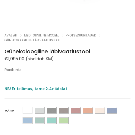
AVALEHT
MEDITSIINILINE MÖÖBEL
PROTSEDUURILAUAD
GÜNEKOLOOGILINE LÄBIVAATLUSTOOL
Günekoloogiline läbivaatlustool
€
1,095.00
(sisaldab KM)
Runibeda
NB! Eritellimus, tarne 2-4 nädalat
VÄRV