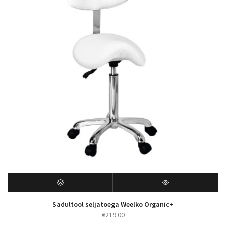
Sadultool seljatoega Weelko Organic+
€
219.00