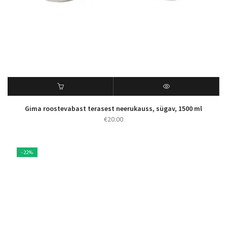
Gima roostevabast terasest neerukauss, sügav, 1500 ml
€
20.00
- 22%