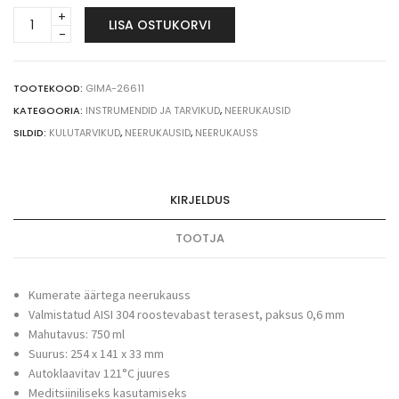
Gima
LISA OSTUKORVI
roostevabast
terasest
neerukauss,
750
TOOTEKOOD:
GIMA-26611
ml
KATEGOORIA:
INSTRUMENDID JA TARVIKUD
,
NEERUKAUSID
quantity
SILDID:
KULUTARVIKUD
,
NEERUKAUSID
,
NEERUKAUSS
KIRJELDUS
TOOTJA
Kumerate äärtega neerukauss
Valmistatud AISI 304 roostevabast terasest, paksus 0,6 mm
Mahutavus: 750 ml
Suurus: 254 x 141 x 33 mm
Autoklaavitav 121°C juures
Meditsiiniliseks kasutamiseks