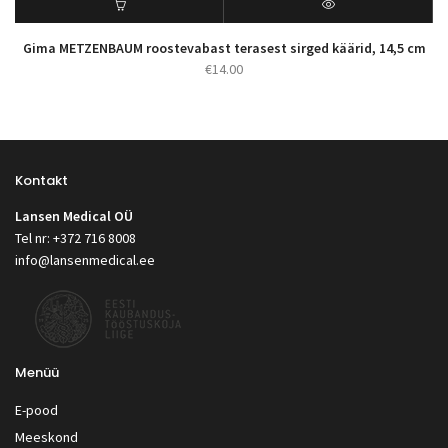
Gima METZENBAUM roostevabast terasest sirged käärid, 14,5 cm
€
14.00
Kontakt
Lansen Medical OÜ
Tel nr: +372 716 8008
info@lansenmedical.ee
Menüü
E-pood
Meeskond