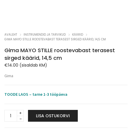
AVALEHT
INSTRUMENDID JA TARVIKUD
KÄÄRID
GIMA MAYO STILLE ROOSTEVABAST TERASEST SIRGED KÄÄRID, 14,5 CM
Gima MAYO STILLE roostevabast terasest
sirged käärid, 14,5 cm
€
14.00
(sisaldab KM)
Gima
TOODE LAOS – tarne 1-3 tööpäeva
Gima
LISA OSTUKORVI
MAYO
STILLE
roostevabast