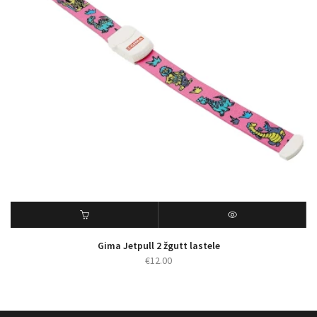
Gima Jetpull 2 žgutt lastele
€
12.00