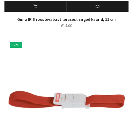
Gima IRIS roostevabast terasest sirged käärid, 11 cm
€
14.00
- 22%