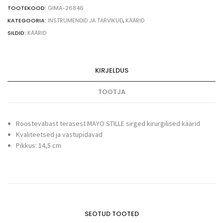
terasest
TOOTEKOOD:
GIMA-26846
sirged
KATEGOORIA:
INSTRUMENDID JA TARVIKUD
,
KÄÄRID
käärid,
SILDID:
KÄÄRID
14,5
cm
quantity
KIRJELDUS
TOOTJA
Roostevabast terasest MAYO STILLE sirged kirurgilised käärid
Kvaliteetsed ja vastupidavad
Pikkus: 14,5 cm
SEOTUD TOOTED