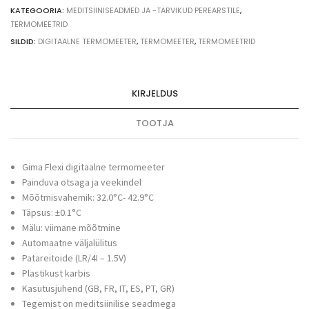
KATEGOORIA:
MEDITSIINISEADMED JA -TARVIKUD PEREARSTILE
,
TERMOMEETRID
SILDID:
DIGITAALNE TERMOMEETER
,
TERMOMEETER
,
TERMOMEETRID
KIRJELDUS
TOOTJA
Gima Flexi digitaalne termomeeter
Painduva otsaga ja veekindel
Mõõtmisvahemik: 32.0°C- 42.9°C
Täpsus: ±0.1°C
Mälu: viimane mõõtmine
Automaatne väljalülitus
Patareitoide (LR/4I – 1.5V)
Plastikust karbis
Kasutusjuhend (GB, FR, IT, ES, PT, GR)
Tegemist on meditsiinilise seadmega