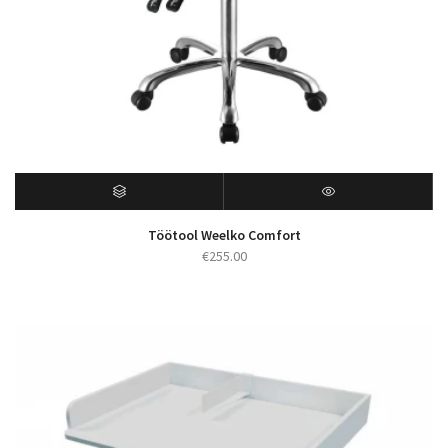
Töötool Weelko Comfort
€
255.00