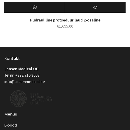
Hüdrauliline protseduurilaud 2-osaline
€
1,695.00
Kontakt
Lansen Medical OÜ
Tel nr: +372 716 8008
info@lansenmedical.ee
Menüü
E-pood