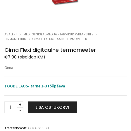
AVALEHT
MEDITSIINISEADMED JA -TARVIKUD PEREARSTILE
TERMOMEETRID
GIMA FLEXI DIGITAALNE TERMOMEETER
Gima Flexi digitaalne termomeeter
€
7.00
(sisaldab KM)
Gima
TOODE LAOS- tarne 1-3 tööpäeva
Gima
LISA OSTUKORVI
Flexi
digitaalne
termomeeter
quantity
TOOTEKOOD:
GIMA-25563