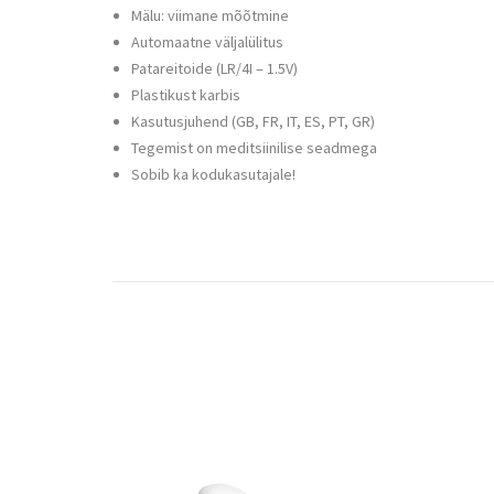
Mälu: viimane mõõtmine
Automaatne väljalülitus
Patareitoide (LR/4I – 1.5V)
Plastikust karbis
Kasutusjuhend (GB, FR, IT, ES, PT, GR)
Tegemist on meditsiinilise seadmega
Sobib ka kodukasutajale!