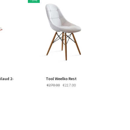
- 20%
ilaud 2-
Tool Weelko Rest
Algne
Praegune
€
270.00
€
217.00
hind
hind
oli:
on:
€270.00.
€217.00.