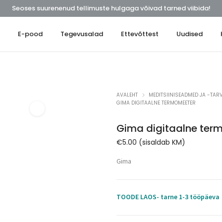
Seoses suurenenud tellimuste hulgaga võivad tarned viibida!
t
E-pood
Tegevusalad
Ettevõttest
Uudised
AVALEHT
MEDITSIINISEADMED JA -TARV
GIMA DIGITAALNE TERMOMEETER
Gima digitaalne ter
€
5.00
(sisaldab KM)
Gima
TOODE LAOS- tarne 1-3 tööpäeva