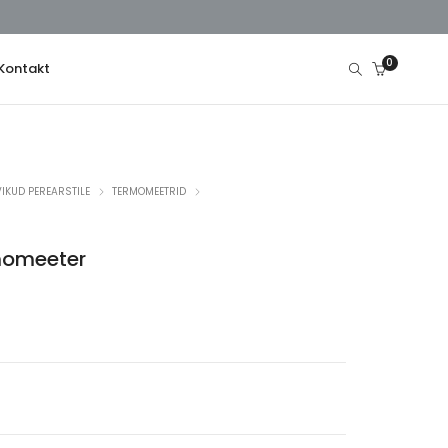
0
Kontakt
IKUD PEREARSTILE
TERMOMEETRID
momeeter