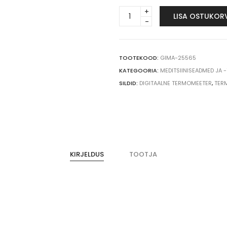
Gima
LISA OSTUKOR
digitaalne
termomeeter
quantity
TOOTEKOOD:
GIMA-25565
KATEGOORIA:
MEDITSIINISEADMED JA 
SILDID:
DIGITAALNE TERMOMEETER
,
TER
KIRJELDUS
TOOTJA