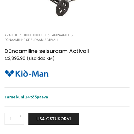
AVALEHT
HOOLDEKODUD
ABIRAAMID
DÜNAAMILINE SEISURAAM ACTIVALL
Dünaamiline seisuraam Activall
€
2,895.90
(sisaldab KM)
Tarne kuni 14 tööpäeva
Dünaamiline
LISA OSTUKORVI
seisuraam
Activall