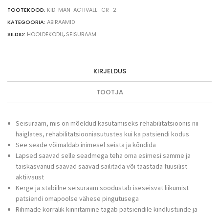
quantity
TOOTEKOOD:
KID-MAN-ACTIVALL_CR_2
KATEGOORIA:
ABIRAAMID
SILDID:
HOOLDEKODU
,
SEISURAAM
KIRJELDUS
TOOTJA
Seisuraam, mis on mõeldud kasutamiseks rehabilitatsioonis nii
haiglates, rehabilitatsiooniasutustes kui ka patsiendi kodus
See seade võimaldab inimesel seista ja kõndida
Lapsed saavad selle seadmega teha oma esimesi samme ja
täiskasvanud saavad saavad säilitada või taastada füüsilist
aktiivsust
Kerge ja stabiilne seisuraam soodustab iseseisvat liikumist
patsiendi omapoolse vähese pingutusega
Rihmade korralik kinnitamine tagab patsiendile kindlustunde ja