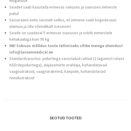
mugavuse
Seadet saab kasutada erinevas vanuses ja suuruses inimeste
puhul
Seisuraami eelis seisneb selles, et inimene saab kogeda uusi
elamusi ja olla võimalikult iseseisev
Seade on saadaval 5 erinevas suuruses ja sobib inimestele
kehakaaluga kuni 95 kg
NB! Sobivas mõõdus toote tellimiseks võtke meiega ühendust
info@lansenmedical.ee
Standardvarustus: piduritega varustatud rattad (2 tagumist ratast
hõõrdepiduritega), alajäsemete eraldaja, kohandatavad
vaagnatraksid, vaagnarakmed, käepide, kohandatavad
rinnakutraksid
SEOTUD TOOTED