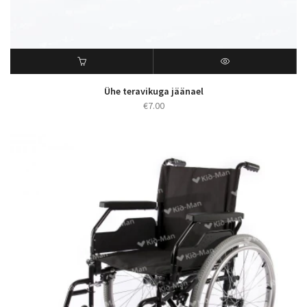
Ühe teravikuga jäänael
€
7.00