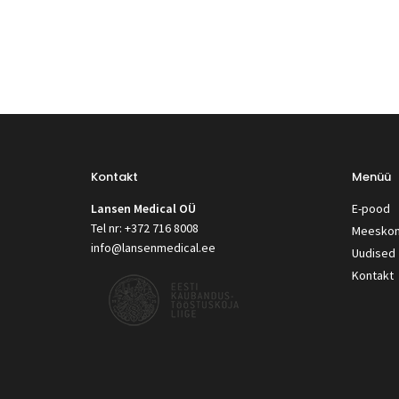
Kontakt
Menüü
Lansen Medical OÜ
E-pood
Tel nr: +372 716 8008
Meesko
info@lansenmedical.ee
Uudised
Kontakt