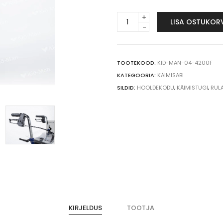
4-
LISA OSTUKOR
rattaline
rulaator
quantity
TOOTEKOOD:
KID-MAN-04-4200F
KATEGOORIA:
KÄIMISABI
SILDID:
HOOLDEKODU
,
KÄIMISTUGI
,
RUL
KIRJELDUS
TOOTJA