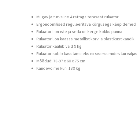
Mugav ja turvaline 4 rattaga terasest rulaator
Ergonoomilised reguleeritava kõrgusega käepidemed o
Rulaatoril on iste ja seda on kerge kokku panna
Rulaatoril on kaasas metallist korv ja plastikust kandik
Rulaator kaalub vaid 9 kg
Rulaator sobib kasutamiseks nii siseruumides kui välja
Mõõdud: 78-97 x 60 x 75 cm
Kandevõime kuni 130 kg