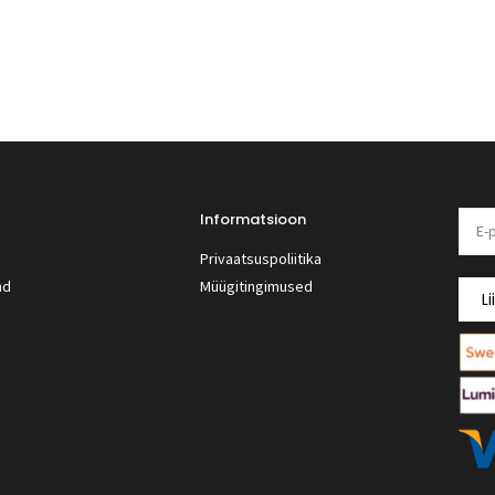
Informatsioon
Privaatsuspoliitika
nd
Müügitingimused
Li