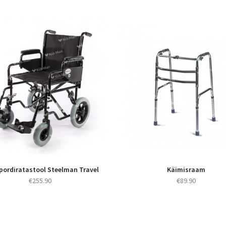
pordiratastool Steelman Travel
Käimisraam
€
255.90
€
89.90