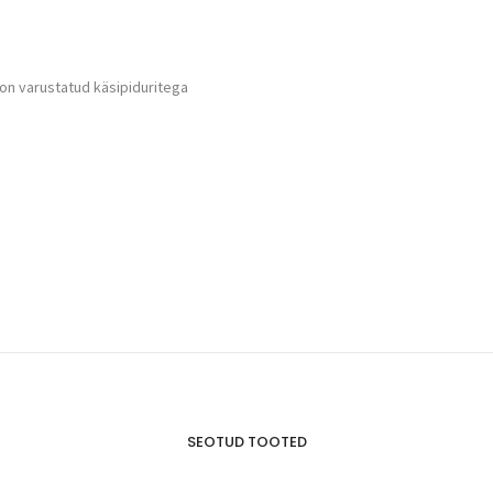
n varustatud käsipiduritega
s
SEOTUD TOOTED