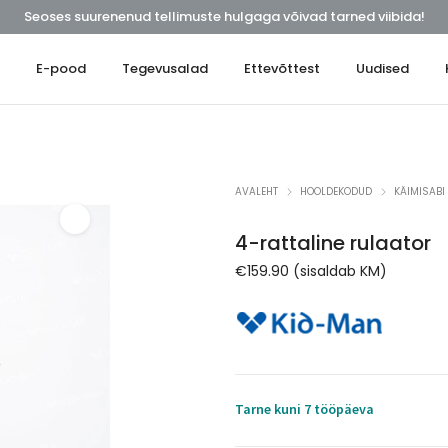
Seoses suurenenud tellimuste hulgaga võivad tarned viibida!
t
E-pood
Tegevusalad
Ettevõttest
Uudised
AVALEHT
HOOLDEKODUD
KÄIMISABI
4-rattaline rulaator
€
159.90
(sisaldab KM)
Tarne kuni 7 tööpäeva