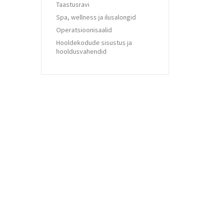
Taastusravi
Spa, wellness ja ilusalongid
Operatsioonisaalid
Hooldekodude sisustus ja
hooldusvahendid