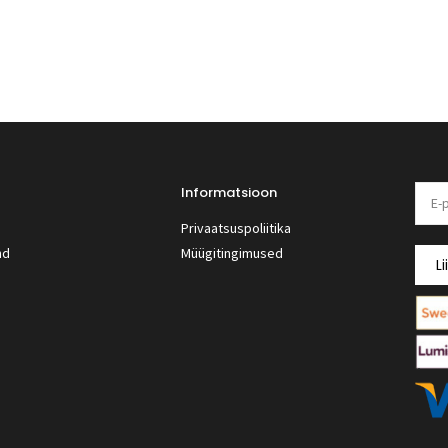
Informatsioon
Privaatsuspoliitika
nd
Müügitingimused
Li