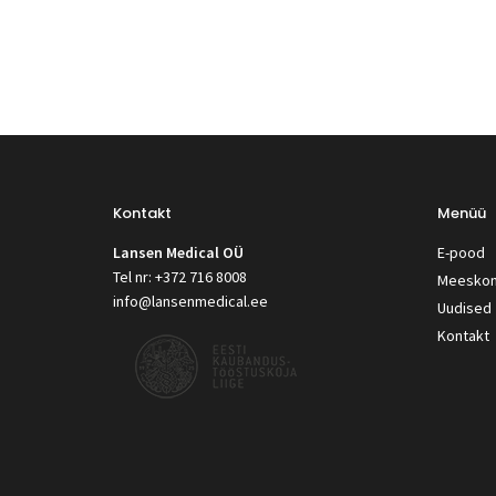
Kontakt
Menüü
Lansen Medical OÜ
E-pood
Tel nr: +372 716 8008
Meesko
info@lansenmedical.ee
Uudised
Kontakt