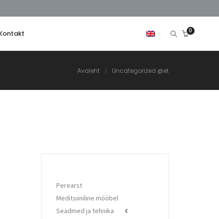
0
Kontakt
Avaleht
Uncategorized @et
Perearst
Meditsiiniline mööbel
Seadmed ja tehnika