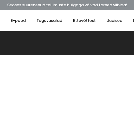
Seoses suurenenud tellimuste hulgaga võivad tarned viibida!
t
E-pood
Tegevusalad
Ettevõttest
Uudised