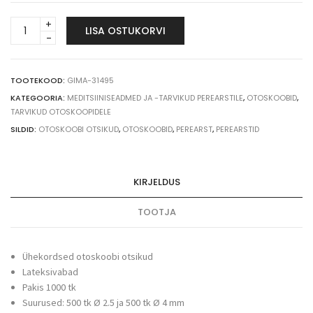
Ühekordsed
LISA OSTUKORVI
otoskoobi
otsikud
(1000
tk),
TOOTEKOOD:
GIMA-31495
erinevad
KATEGOORIA:
MEDITSIINISEADMED JA -TARVIKUD PEREARSTILE
,
OTOSKOOBID
,
värvid
TARVIKUD OTOSKOOPIDELE
ja
SILDID:
OTOSKOOBI OTSIKUD
,
OTOSKOOBID
,
PEREARST
,
PEREARSTID
suurused
quantity
KIRJELDUS
TOOTJA
Ühekordsed otoskoobi otsikud
Lateksivabad
Pakis 1000 tk
Suurused: 500 tk Ø 2.5 ja 500 tk Ø 4 mm