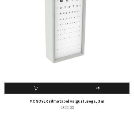
MONOYER silmatabel valgustusega, 3 m
€
355.00