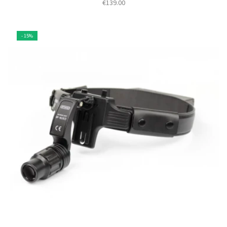
€
139.00
- 15%