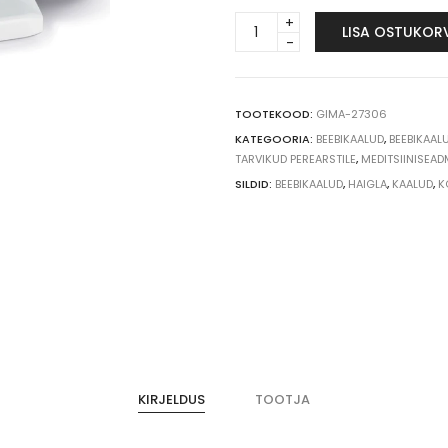
SOEHNLE
LISA OSTUKOR
8352
Multina
beebikaal
quantity
TOOTEKOOD:
GIMA-27306
KATEGOORIA:
BEEBIKAALUD
,
BEEBIKAAL
TARVIKUD PEREARSTILE
,
MEDITSIINISEAD
SILDID:
BEEBIKAALUD
,
HAIGLA
,
KAALUD
,
K
KIRJELDUS
TOOTJA