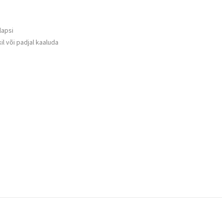
lapsi
l või padjal kaaluda