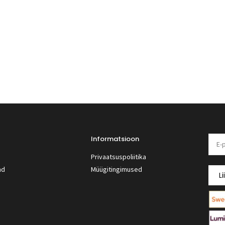
Informatsioon
Privaatsuspoliitika
nd
Müügitingimused
Li