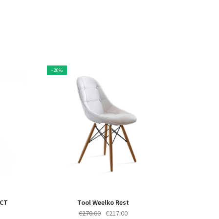
- 20%
BCT
Tool Weelko Rest
Algne
Praegune
€
270.00
€
217.00