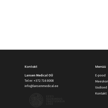
Kontakt
Menüü
Lansen Medical OÜ
E-pood
Tel nr: +372 716 8008
Meesko
info@lansenmedical.ee
Uudised
Kontakt