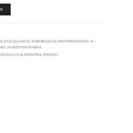
VI
UD
,
KAALUD
,
KAALUD JA BEEBIKAALUD
,
MEDITSIINISEADMED JA -
MED JA MEDITSIINITEHNIKA
ODUKASUTAJA
,
PEDIAATRIA
,
PEREARST