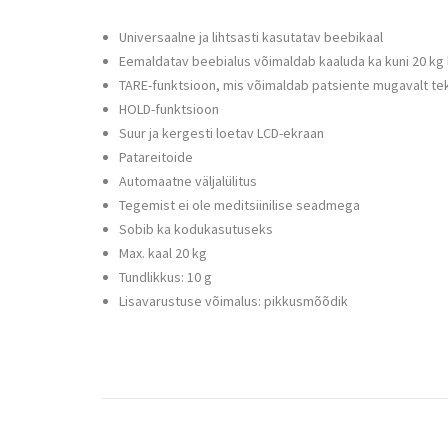
Universaalne ja lihtsasti kasutatav beebikaal
Eemaldatav beebialus võimaldab kaaluda ka kuni 20 kg 
TARE-funktsioon, mis võimaldab patsiente mugavalt teki
HOLD-funktsioon
Suur ja kergesti loetav LCD-ekraan
Patareitoide
Automaatne väljalülitus
Tegemist ei ole meditsiinilise seadmega
Sobib ka kodukasutuseks
Max. kaal 20 kg
Tundlikkus: 10 g
Lisavarustuse võimalus: pikkusmõõdik