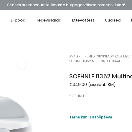
Seoses suurenenud tellimuste hulgaga võivad tarned viibida!
t
E-pood
Tegevusalad
Ettevõttest
Uudised
AVALEHT
MEDITSIINISEADMED JA MEDIT
SOEHNLE 8352 MULTINA BEEBIKAAL
SOEHNLE 8352 Multin
€
349.00
(sisaldab KM)
SOEHNLE
Tarne kuni 14 tööpäeva