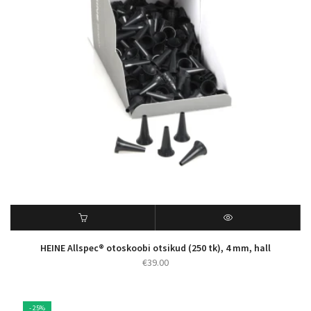
HEINE Allspec® otoskoobi otsikud (250 tk), 4 mm, hall
€
39.00
- 25%