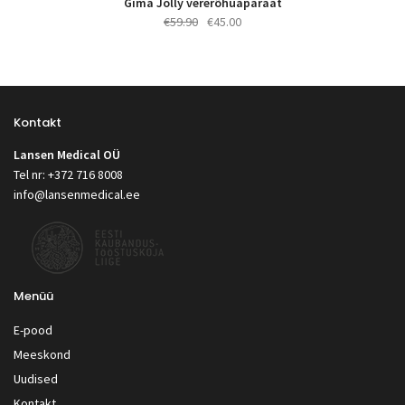
Gima Jolly vererõhuaparaat
Algne
Praegune
€
59.90
€
45.00
hind
hind
oli:
on:
€59.90.
€45.00.
Kontakt
Lansen Medical OÜ
Tel nr: +372 716 8008
info@lansenmedical.ee
Menüü
E-pood
Meeskond
Uudised
Kontakt