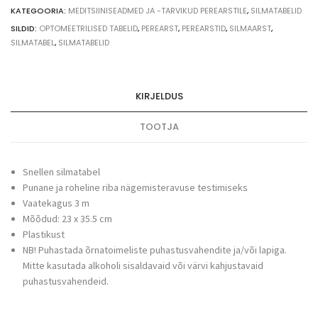
KATEGOORIA:
MEDITSIINISEADMED JA -TARVIKUD PEREARSTILE
,
SILMATABELID
SILDID:
OPTOMEETRILISED TABELID
,
PEREARST
,
PEREARSTID
,
SILMAARST
,
SILMATABEL
,
SILMATABELID
KIRJELDUS
TOOTJA
Snellen silmatabel
Punane ja roheline riba nägemisteravuse testimiseks
Vaatekagus 3 m
Mõõdud: 23 x 35.5 cm
Plastikust
NB! Puhastada õrnatoimeliste puhastusvahendite ja/või lapiga.
Mitte kasutada alkoholi sisaldavaid või värvi kahjustavaid
puhastusvahendeid.