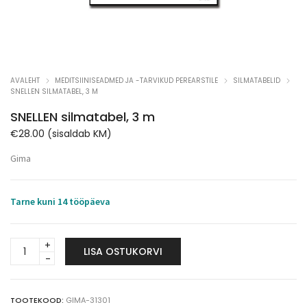
AVALEHT
MEDITSIINISEADMED JA -TARVIKUD PEREARSTILE
SILMATABELID
SNELLEN SILMATABEL, 3 M
SNELLEN silmatabel, 3 m
€
28.00
(sisaldab KM)
Gima
Tarne kuni 14 tööpäeva
SNELLEN
LISA OSTUKORVI
silmatabel,
3
m
quantity
TOOTEKOOD:
GIMA-31301