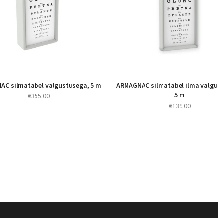
C silmatabel valgustusega, 5 m
ARMAGNAC silmatabel ilma valgu
5 m
€
355.00
€
139.00