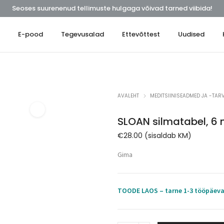
Seoses suurenenud tellimuste hulgaga võivad tarned viibida!
t
E-pood
Tegevusalad
Ettevõttest
Uudised
AVALEHT
MEDITSIINISEADMED JA -TARV
SLOAN silmatabel, 6
€
28.00
(sisaldab KM)
Gima
TOODE LAOS – tarne 1-3 tööpäev