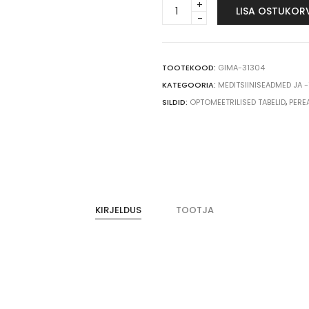
SLOAN
LISA OSTUKOR
silmatabel,
6
m
quantity
TOOTEKOOD:
GIMA-31304
KATEGOORIA:
MEDITSIINISEADMED JA 
SILDID:
OPTOMEETRILISED TABELID
,
PERE
KIRJELDUS
TOOTJA