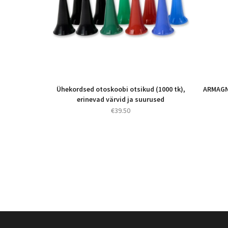
Ühekordsed otoskoobi otsikud (1000 tk),
ARMAGNA
erinevad värvid ja suurused
€
39.50