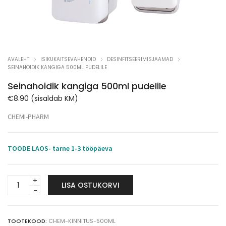
AVALEHT
ISIKUKAITSEVAHENDID
DESINFITSEERIMISJAAMAD
SEINAHOIDIK KANGIGA 500ML PUDELILE
Seinahoidik kangiga 500ml pudelile
€
8.90
(sisaldab KM)
CHEMI-PHARM
TOODE LAOS- tarne 1-3 tööpäeva
Seinahoidik
LISA OSTUKORVI
kangiga
500ml
pudelile
quantity
TOOTEKOOD:
CHEM-KINNITUS-500ML