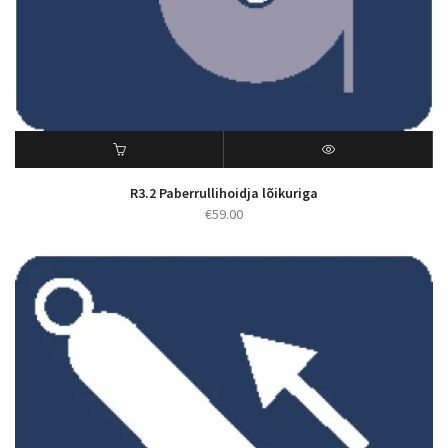
R3.2 Paberrullihoidja lõikuriga
€
59.00