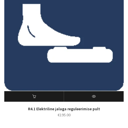
R4.1 Elektriline jalaga reguleerimise pult
€
195.00