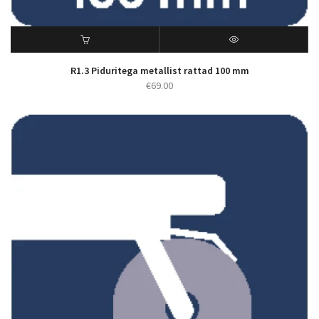
R1.3 Piduritega metallist rattad 100 mm
€
69.00