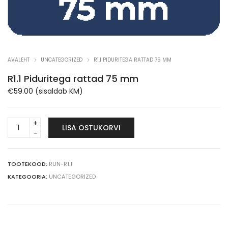
AVALEHT
UNCATEGORIZED
R1.1 PIDURITEGA RATTAD 75 MM
R1.1 Piduritega rattad 75 mm
€
59.00
(sisaldab KM)
R1.1
LISA OSTUKORVI
Piduritega
rattad
75
mm
TOOTEKOOD:
RUN-R1.1
quantity
KATEGOORIA:
UNCATEGORIZED