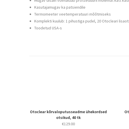
Mugav disain võimaldab protseduuril mõlemat kätt kasu
Kasutajamugav ka patsiendile
Termomeeter veetemperatuuri mõõtmiseks
Komplekti kuulub: 1 pihustiga pudel, 20 Otocleari lisao
Toodetud USA-s
Otoclear kõrvaloputusseadme ühekordsed
Ot
otsikud, 40 tk
€
129.00