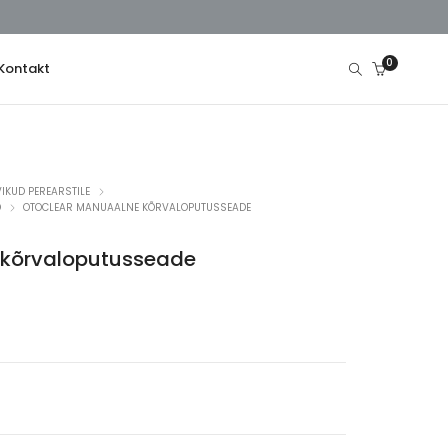
0
Kontakt
IKUD PEREARSTILE
D
OTOCLEAR MANUAALNE KÕRVALOPUTUSSEADE
 kõrvaloputusseade