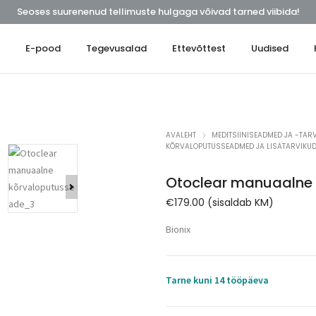
Seoses suurenenud tellimuste hulgaga võivad tarned viibida!
t
E-pood
Tegevusalad
Ettevõttest
Uudised
AVALEHT
MEDITSIINISEADMED JA -TARV
KÕRVALOPUTUSSEADMED JA LISATARVIKU
Otoclear manuaalne
€
179.00
(sisaldab KM)
Bionix
Tarne kuni 14 tööpäeva