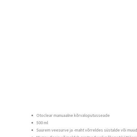
Otoclear manuaalne kõrvaloputusseade
500 ml
Suurem veesurve ja -maht võrreldes süstalde või mu