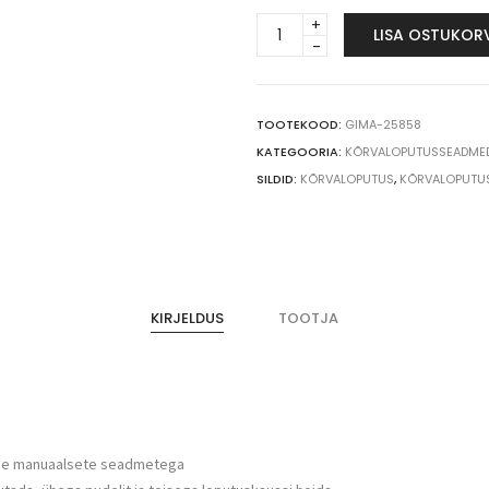
Otoclear
LISA OSTUKOR
manuaalne
kõrvaloputusseade
quantity
TOOTEKOOD:
GIMA-25858
KATEGOORIA:
KÕRVALOPUTUSSEADMED 
SILDID:
KÕRVALOPUTUS
,
KÕRVALOPUTU
KIRJELDUS
TOOTJA
ude manuaalsete seadmetega