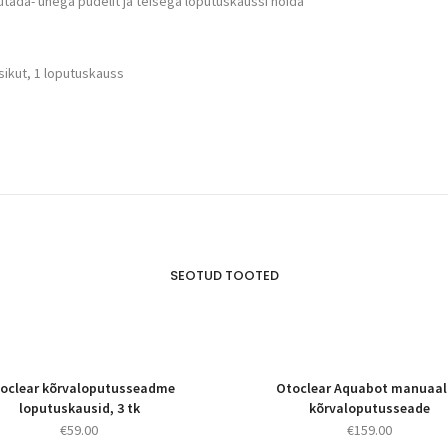
tada- ühega pudelit ja teisega loputuskaussi hoida
tsikut, 1 loputuskauss
SEOTUD TOOTED
oclear kõrvaloputusseadme
Otoclear Aquabot manuaal
loputuskausid, 3 tk
kõrvaloputusseade
€
59.00
€
159.00