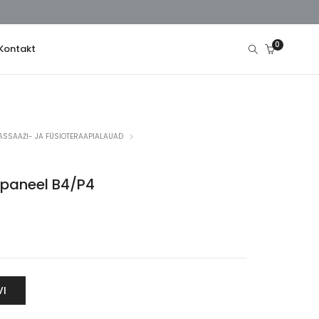
0
Kontakt
ASSAAŽI- JA FÜSIOTERAAPIALAUAD
paneel B4/P4
VI