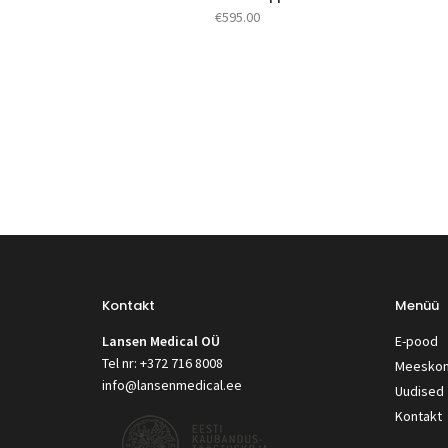
€
595.00
Kontakt
Menüü
Lansen Medical OÜ
E-pood
Tel nr: +372 716 8008
Meesko
info@lansenmedical.ee
Uudised
Kontakt