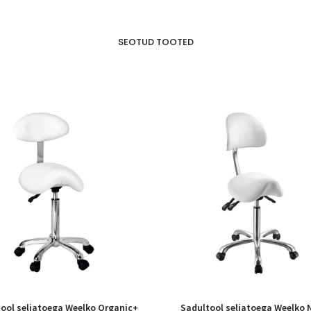
SEOTUD TOOTED
ool seljatoega Weelko Organic+
Sadultool seljatoega Weelko 