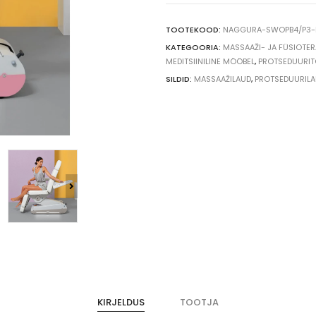
B4/P4
quantity
TOOTEKOOD:
NAGGURA-SWOPB4/P3-
KATEGOORIA:
MASSAAŽI- JA FÜSIOTE
MEDITSIINILINE MÖÖBEL
,
PROTSEDUURIT
SILDID:
MASSAAŽILAUD
,
PROTSEDUURIL
KIRJELDUS
TOOTJA