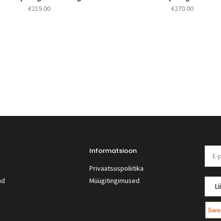
€
219.00
€
270.00
Informatsioon
Privaatsuspoliitika
nd
Müügitingimused
Li