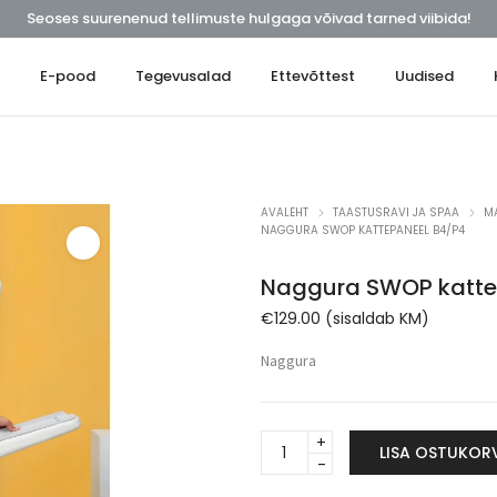
Seoses suurenenud tellimuste hulgaga võivad tarned viibida!
t
E-pood
Tegevusalad
Ettevõttest
Uudised
AVALEHT
TAASTUSRAVI JA SPAA
M
NAGGURA SWOP KATTEPANEEL B4/P4
Naggura SWOP katte
€
129.00
(sisaldab KM)
Naggura
Naggura
LISA OSTUKOR
SWOP
kattepaneel