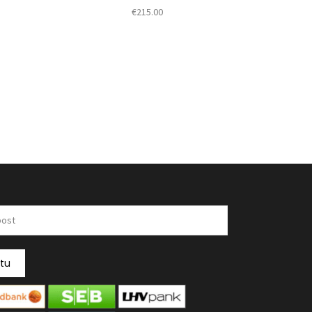
€
215.00
itu