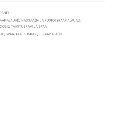
PANEL
RAAPIALAUAD
,
MASSAAŽI- JA FÜSIOTERAAPIALAUAD
,
OOLID
,
TAASTUSRAVI JA SPAA
AUD
,
SPAA
,
TAASTUSRAVI
,
TERAAPIALAUD