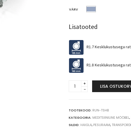
VÄRV
Lisatooted
R1.7 Kesklukustusega ra
R1.8 Kesklukustusega ra
Mobiilne
LISA OSTUKOR
hüdrauliline
pesuraam
TSHB
quantity
TOOTEKOOD:
RUN-TSHB
KATEGOORIA:
MEDITSIINILINE MÖÖBEL
,
SILDID:
HAIGLA
,
PESURAAM
,
TRANSPORD