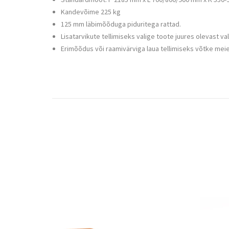
Kandevõime 225 kg
125 mm läbimõõduga piduritega rattad.
Lisatarvikute tellimiseks valige toote juures olevast va
Erimõõdus või raamivärviga laua tellimiseks võtke me