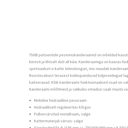
TSHB patsientide pesemiskanderaamid on mõeldud kasutami
kiiresti ja lihtsalt duši all käia. Kanderaamiga on kaasa
spetsiaalset e-katte tehnoloogiat, mis muudab kanderaami
Roostevabast terasest kokkupandavad küljereelingud tagava
kaitserauad. Kõik kanderaami funktsionaalsed osad on val
Kanderaami mõõtmeid ja valikulisi omadusi saab muuta vas
Mobiilne hüdrauliline pesuraam
Hüdrauliliselt reguleeritav kõrgus
Pulbervärvitud metallraam, valge
Kattermaterjali värvus: valge
Standardmõõt: P 2185 mm x L 700/800/900 mm x K 550