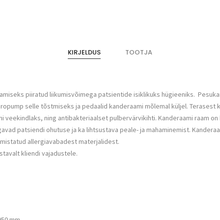
KIRJELDUS
TOOTJA
seks piiratud liikumisvõimega patsientide isiklikuks hügieeniks. Pesukan
s hüdropump selle tõstmiseks ja pedaalid kanderaami mõlemal küljel. Terasest
 veekindlaks, ning antibakteriaalset pulbervärvikihti. Kanderaami raam on 
d patsiendi ohutuse ja ka lihtsustava peale- ja mahaminemist. Kanderaamil 
mistatud allergiavabadest materjalidest.
tavalt kliendi vajadustele.
-950 mm