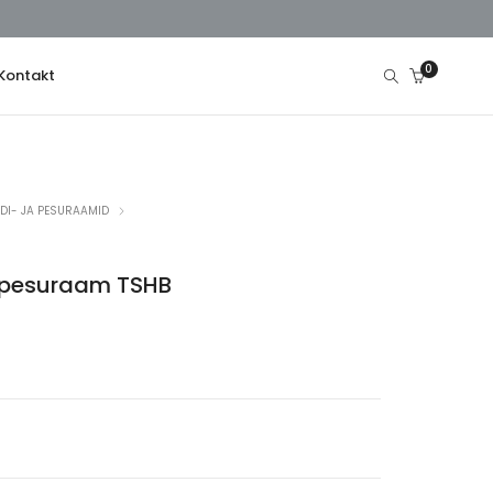
0
Kontakt
DI- JA PESURAAMID
e pesuraam TSHB