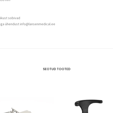
likust sobivad
iega ühendust info@lansenmedical.ee
SEOTUD TOOTED