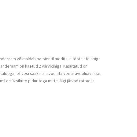
deraam võimaldab patsientil meditsiinitöötajate abiga
 kanderaam on kaetud 2 värvikihiga. Kasutatud on
kaldega, et vesi saaks alla voolata vee äravooluavasse.
on üksikute piduritega mitte jälgi jätvad rattad ja