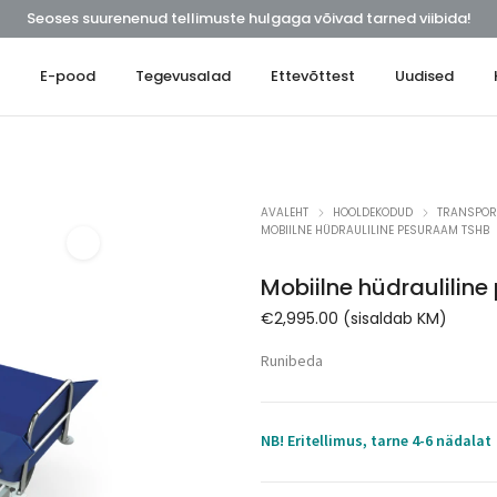
Seoses suurenenud tellimuste hulgaga võivad tarned viibida!
t
E-pood
Tegevusalad
Ettevõttest
Uudised
AVALEHT
HOOLDEKODUD
TRANSPOR
MOBIILNE HÜDRAULILINE PESURAAM TSHB
Mobiilne hüdraulilin
€
2,995.00
(sisaldab KM)
Runibeda
NB! Eritellimus, tarne 4-6 nädalat