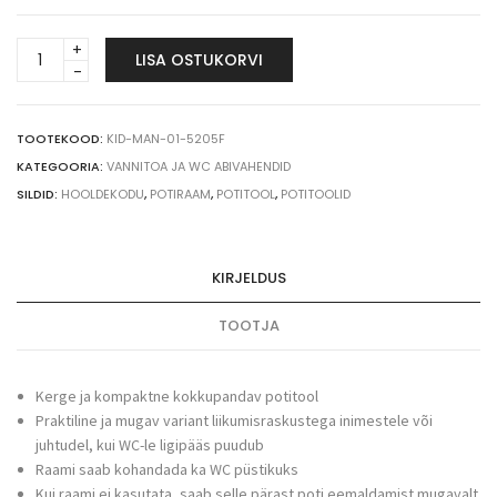
Kokkupandav
LISA OSTUKORVI
potiraam
quantity
TOOTEKOOD:
KID-MAN-01-5205F
KATEGOORIA:
VANNITOA JA WC ABIVAHENDID
SILDID:
HOOLDEKODU
,
POTIRAAM
,
POTITOOL
,
POTITOOLID
KIRJELDUS
TOOTJA
Kerge ja kompaktne kokkupandav potitool
Praktiline ja mugav variant liikumisraskustega inimestele või
juhtudel, kui WC-le ligipääs puudub
Raami saab kohandada ka WC püstikuks
Kui raami ei kasutata, saab selle pärast poti eemaldamist mugavalt