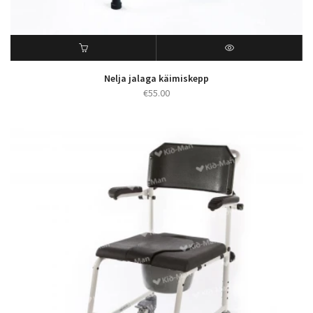
Nelja jalaga käimiskepp
€
55.00