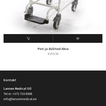
Poti-ja dušitool Akva
€
359.90
Kontakt
Lansen Medical OÜ
Tel nr: +372 716 8008
info@lansenmedical.ee