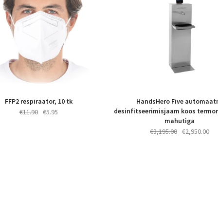
FFP2 respiraator, 10 tk
HandsHero Five automaat
desinfitseerimisjaam koos termo
Algne
Praegune
€
11.90
€
5.95
mahutiga
hind
hind
Algne
Pr
€
3,195.00
€
2,950.00
oli:
on:
hind
hin
€11.90.
€5.95.
oli:
on:
€3,195.00.
€2,