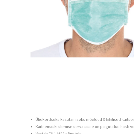
Ühekordseks kasutamiseks mõeldud 3-kihilised kaits
Kaitsemaski ülemise serva sisse on paigutatud hästi 
Vastab EN 14683 nõuetele