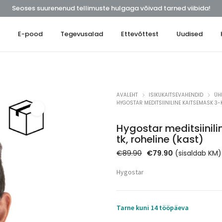
Seoses suurenenud tellimuste hulgaga võivad tarned viibida!
t
E-pood
Tegevusalad
Ettevõttest
Uudised
AVALEHT
ISIKUKAITSEVAHENDID
ÜH
HYGOSTAR MEDITSIINILINE KAITSEMASK 3-KI
Hygostar meditsiinili
tk, roheline (kast)
Algne
Praegune
€
89.90
€
79.90
(sisaldab KM)
hind
hind
Hygostar
oli:
on:
€89.90.
€79.90.
Tarne kuni 14 tööpäeva