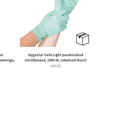
ne
Hygostar Safe Light puudrivabad
meetriga,
nitriilkindad, 1000 tk, rohelised (kast)
€
89.90
aegune
d
950.00.