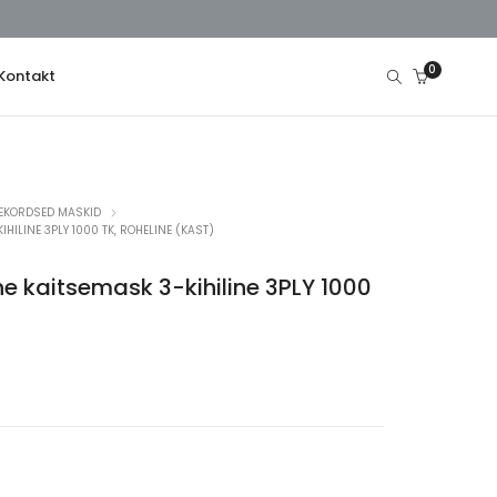
0
Kontakt
EKORDSED MASKID
HILINE 3PLY 1000 TK, ROHELINE (KAST)
ne kaitsemask 3-kihiline 3PLY 1000