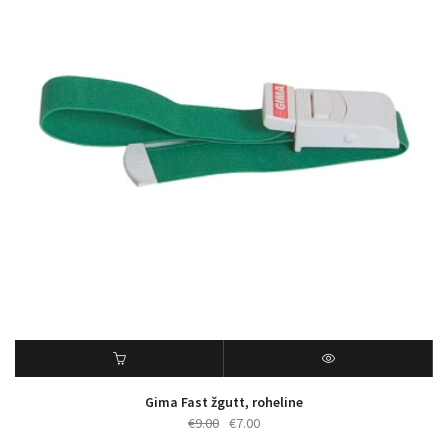
Gima Fast žgutt, roheline
Algne
Praegune
€
9.00
€
7.00
hind
hind