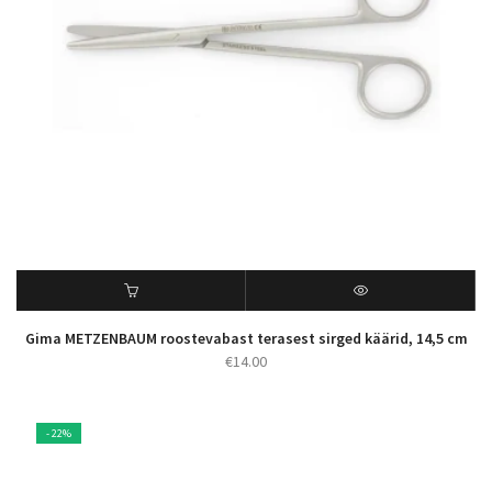
Gima METZENBAUM roostevabast terasest sirged käärid, 14,5 cm
€
14.00
- 22%