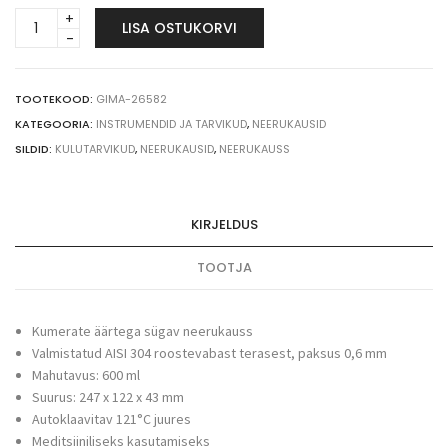
Gima
LISA OSTUKORVI
roostevabast
terasest
neerukauss,
sügav,
TOOTEKOOD:
GIMA-26582
600
KATEGOORIA:
INSTRUMENDID JA TARVIKUD
,
NEERUKAUSID
ml
SILDID:
KULUTARVIKUD
,
NEERUKAUSID
,
NEERUKAUSS
quantity
KIRJELDUS
TOOTJA
Kumerate äärtega sügav neerukauss
Valmistatud AISI 304 roostevabast terasest, paksus 0,6 mm
Mahutavus: 600 ml
Suurus: 247 x 122 x 43 mm
Autoklaavitav 121°C juures
Meditsiiniliseks kasutamiseks