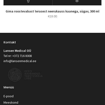
Gima roostevabast terasest neerukauss kaanega, sügav, 300 ml
€
18.00
Kontakt
Lansen Medical OÜ
Tel nr: +372 716 8008
info@lansenmedical.ee
Menüü
E-pood
Meeskond